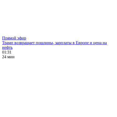
Прямой эфир
Трамп возвращает пошлины, зарплаты в Европе и цена на
нефть
01:31
24 мин