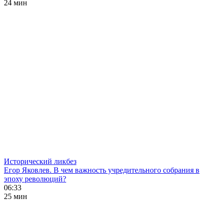
24 мин
Исторический ликбез
Егор Яковлев. В чем важность учредительного собрания в
эпоху революций?
06:33
25 мин