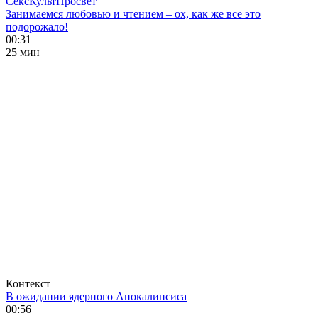
СексКультПросвет
Занимаемся любовью и чтением – ох, как же все это
подорожало!
00:31
25 мин
Контекст
В ожидании ядерного Апокалипсиса
00:56