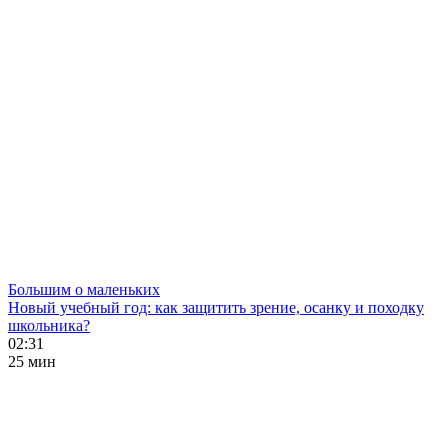
Большим о маленьких
Новый учебный год: как защитить зрение, осанку и походку
школьника?
02:31
25 мин