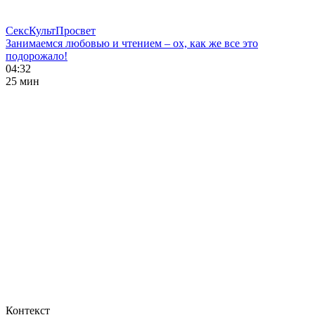
СексКультПросвет
Занимаемся любовью и чтением – ох, как же все это
подорожало!
04:32
25 мин
Контекст