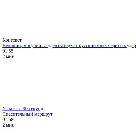
Контекст
Великий, могучий: студенты изучат русский язык через госуд
01:55
2 мин
Узнать за 90 секунд
Спасительный маршрут
01:58
2 мин