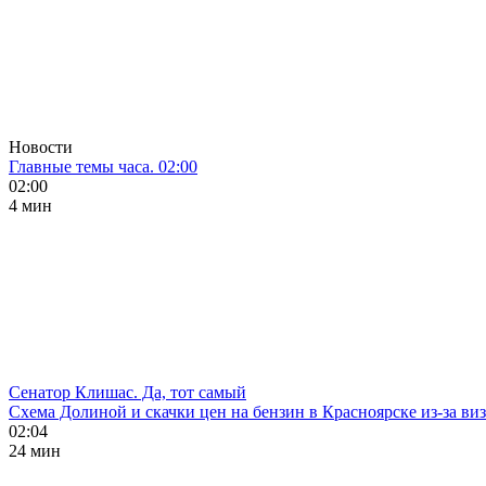
Новости
Главные темы часа. 02:00
02:00
4 мин
Сенатор Клишас. Да, тот самый
Схема Долиной и скачки цен на бензин в Красноярске из-за ви
02:04
24 мин