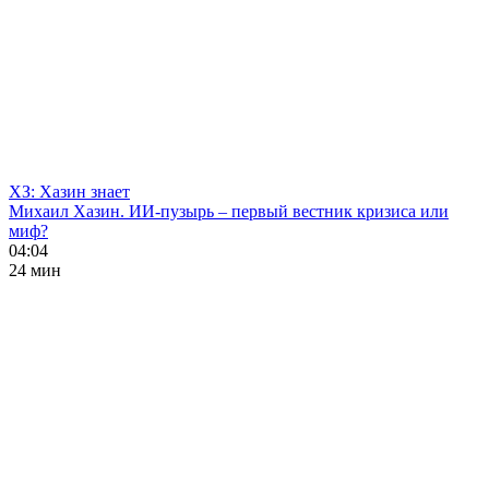
ХЗ: Хазин знает
Михаил Хазин. ИИ-пузырь – первый вестник кризиса или
миф?
04:04
24 мин