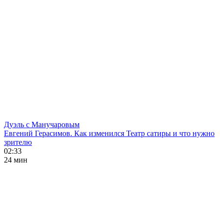
Дуэль с Манучаровым
Евгений Герасимов. Как изменился Театр сатиры и что нужно
зрителю
02:33
24 мин