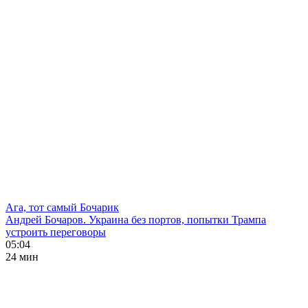
Ага, тот самый Бочарик
Андрей Бочаров. Украина без портов, попытки Трампа
устроить переговоры
05:04
24 мин