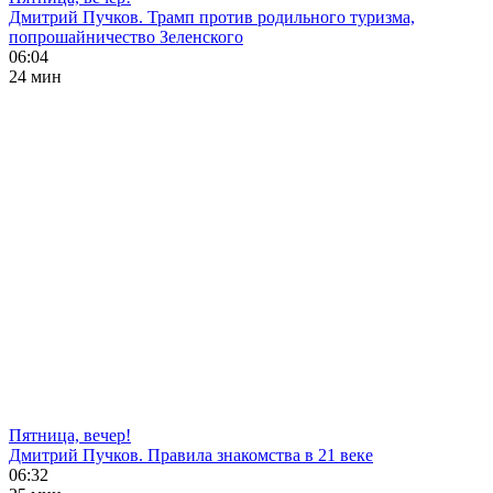
Дмитрий Пучков. Трамп против родильного туризма,
попрошайничество Зеленского
06:04
24 мин
Пятница, вечер!
Дмитрий Пучков. Правила знакомства в 21 веке
06:32