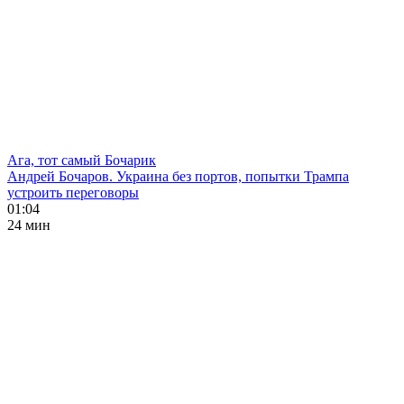
Ага, тот самый Бочарик
Андрей Бочаров. Украина без портов, попытки Трампа
устроить переговоры
01:04
24 мин