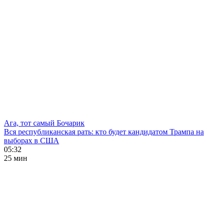
Ага, тот самый Бочарик
Вся республиканская рать: кто будет кандидатом Трампа на
выборах в США
05:32
25 мин