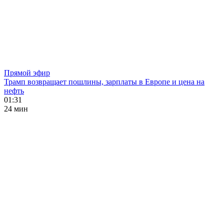
Прямой эфир
Трамп возвращает пошлины, зарплаты в Европе и цена на
нефть
01:31
24 мин