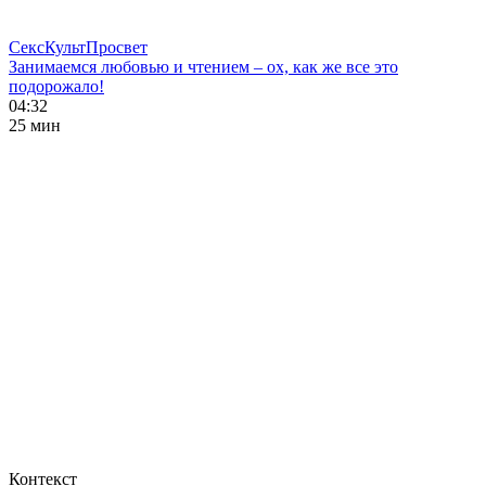
СексКультПросвет
Занимаемся любовью и чтением – ох, как же все это
подорожало!
04:32
25 мин
Контекст