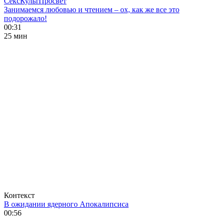
СексКультПросвет
Занимаемся любовью и чтением – ох, как же все это
подорожало!
00:31
25 мин
Контекст
В ожидании ядерного Апокалипсиса
00:56