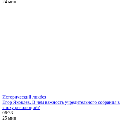
24 мин
Исторический ликбез
Егор Яковлев. В чем важность учредительного собрания в
эпоху революций?
06:33
25 мин