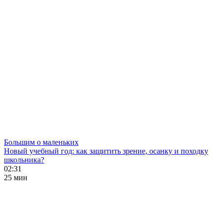
Большим о маленьких
Новый учебный год: как защитить зрение, осанку и походку
школьника?
02:31
25 мин