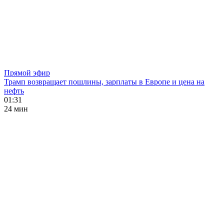
Прямой эфир
Трамп возвращает пошлины, зарплаты в Европе и цена на
нефть
01:31
24 мин