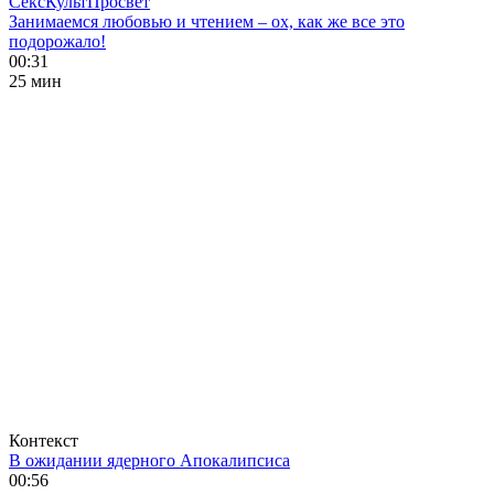
СексКультПросвет
Занимаемся любовью и чтением – ох, как же все это
подорожало!
00:31
25 мин
Контекст
В ожидании ядерного Апокалипсиса
00:56