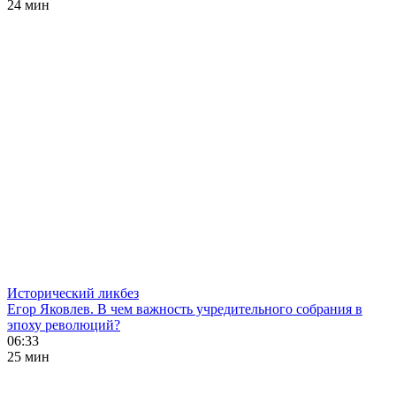
24 мин
Исторический ликбез
Егор Яковлев. В чем важность учредительного собрания в
эпоху революций?
06:33
25 мин