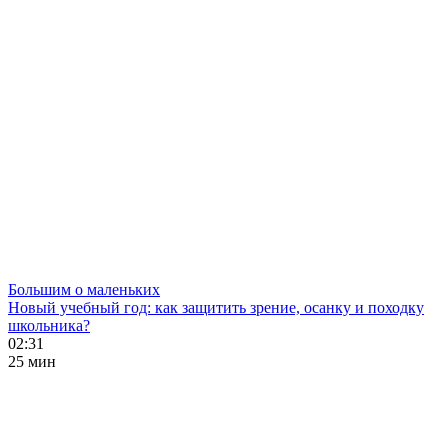
Большим о маленьких
Новый учебный год: как защитить зрение, осанку и походку
школьника?
02:31
25 мин