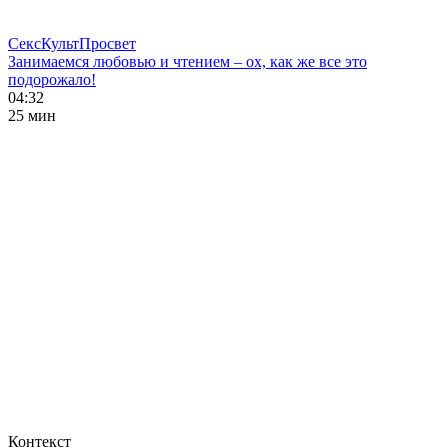
СексКультПросвет
Занимаемся любовью и чтением – ох, как же все это
подорожало!
04:32
25 мин
Контекст