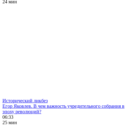
24 мин
Исторический ликбез
Егор Яковлев. В чем важность учредительного собрания в
эпоху революций?
06:33
25 мин