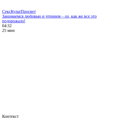
СексКультПросвет
Занимаемся любовью и чтением – ох, как же все это
подорожало!
04:32
25 мин
Контекст