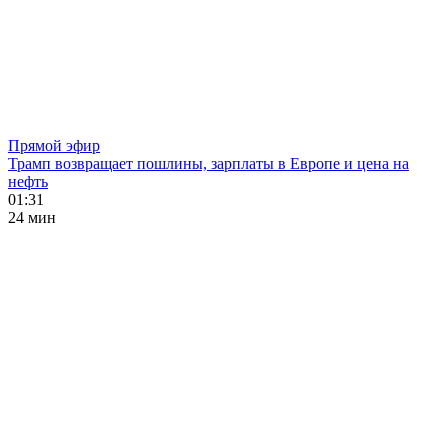
Прямой эфир
Трамп возвращает пошлины, зарплаты в Европе и цена на
нефть
01:31
24 мин