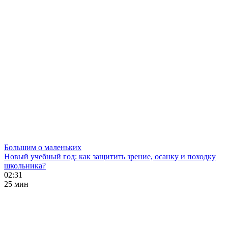
Большим о маленьких
Новый учебный год: как защитить зрение, осанку и походку
школьника?
02:31
25 мин