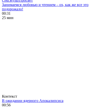
СексКультПросвет
Занимаемся любовью и чтением – ох, как же все это
подорожало!
00:31
25 мин
Контекст
В ожидании ядерного Апокалипсиса
00:56