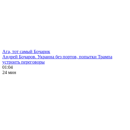
Ага, тот самый Бочарик
Андрей Бочаров. Украина без портов, попытки Трампа
устроить переговоры
01:04
24 мин