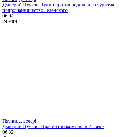
Дмитрий Пучков. Трамп против родильного туризма,
попрошайничество Зеленского
06:04
24 мин
Пятница, вечер!
Дмитрий Пучков. Правила знакомства в 21 веке
06:32