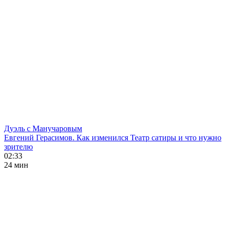
Дуэль с Манучаровым
Евгений Герасимов. Как изменился Театр сатиры и что нужно
зрителю
02:33
24 мин