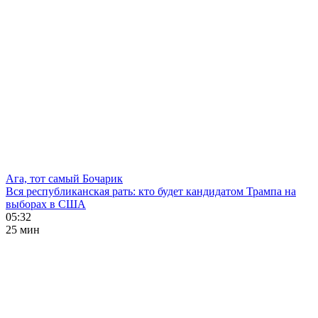
Ага, тот самый Бочарик
Вся республиканская рать: кто будет кандидатом Трампа на
выборах в США
05:32
25 мин