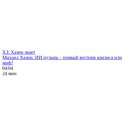
ХЗ: Хазин знает
Михаил Хазин. ИИ-пузырь – первый вестник кризиса или
миф?
04:04
24 мин