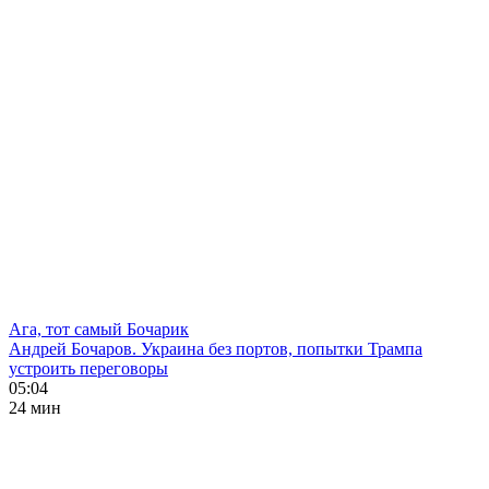
Ага, тот самый Бочарик
Андрей Бочаров. Украина без портов, попытки Трампа
устроить переговоры
05:04
24 мин