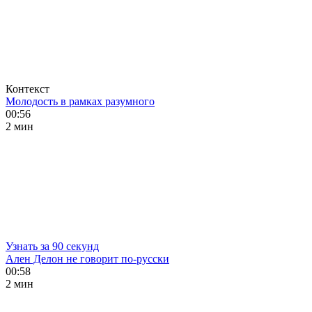
Контекст
Молодость в рамках разумного
00:56
2 мин
Узнать за 90 секунд
Ален Делон не говорит по-русски
00:58
2 мин