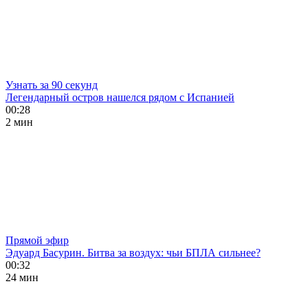
Узнать за 90 секунд
Легендарный остров нашелся рядом с Испанией
00:28
2 мин
Прямой эфир
Эдуард Басурин. Битва за воздух: чьи БПЛА сильнее?
00:32
24 мин