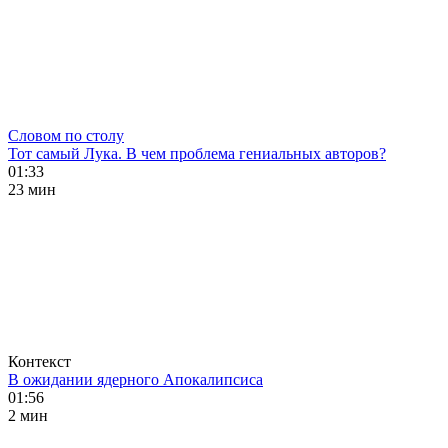
Словом по столу
Тот самый Лука. В чем проблема гениальных авторов?
01:33
23 мин
Контекст
В ожидании ядерного Апокалипсиса
01:56
2 мин