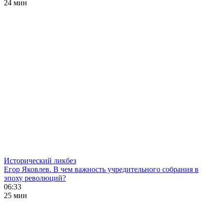
24 мин
Исторический ликбез
Егор Яковлев. В чем важность учредительного собрания в
эпоху революций?
06:33
25 мин