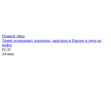
Прямой эфир
Трамп возвращает пошлины, зарплаты в Европе и цена на
нефть
01:31
24 мин