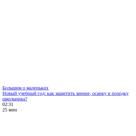
Большим о маленьких
Новый учебный год: как защитить зрение, осанку и походку
школьника?
02:31
25 мин