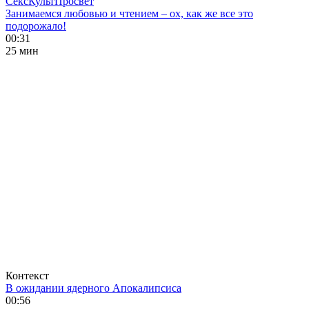
СексКультПросвет
Занимаемся любовью и чтением – ох, как же все это
подорожало!
00:31
25 мин
Контекст
В ожидании ядерного Апокалипсиса
00:56