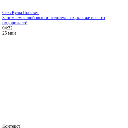
СексКультПросвет
Занимаемся любовью и чтением – ох, как же все это
подорожало!
04:32
25 мин
Контекст