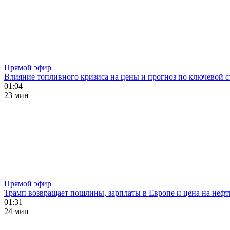
Прямой эфир
Влияние топливного кризиса на цены и прогноз по ключевой с
01:04
23 мин
Прямой эфир
Трамп возвращает пошлины, зарплаты в Европе и цена на нефт
01:31
24 мин