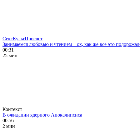
СексКультПросвет
Занимаемся любовью и чтением – ох, как же все это подорожал
00:31
25 мин
Контекст
В ожидании ядерного Апокалипсиса
00:56
2 мин