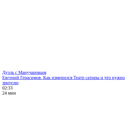
Дуэль с Манучаровым
Евгений Герасимов. Как изменился Театр сатиры и что нужно
зрителю
02:33
24 мин