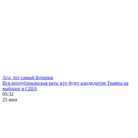
Ага, тот самый Бочарик
Вся республиканская рать: кто будет кандидатом Трампа на
выборах в США
05:32
25 мин