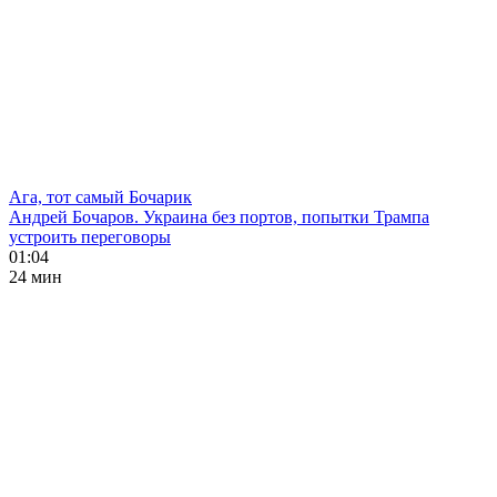
Ага, тот самый Бочарик
Андрей Бочаров. Украина без портов, попытки Трампа
устроить переговоры
01:04
24 мин