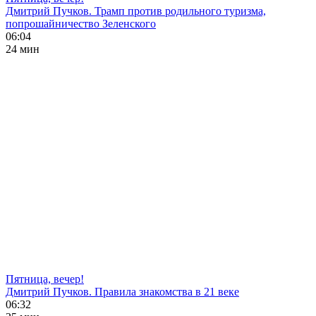
Дмитрий Пучков. Трамп против родильного туризма,
попрошайничество Зеленского
06:04
24 мин
Пятница, вечер!
Дмитрий Пучков. Правила знакомства в 21 веке
06:32