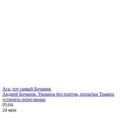
Ага, тот самый Бочарик
Андрей Бочаров. Украина без портов, попытки Трампа
устроить переговоры
05:04
24 мин