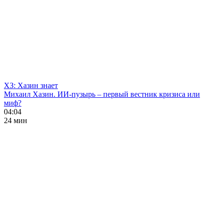
ХЗ: Хазин знает
Михаил Хазин. ИИ-пузырь – первый вестник кризиса или
миф?
04:04
24 мин