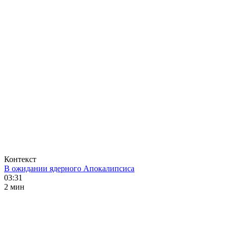
Контекст
В ожидании ядерного Апокалипсиса
03:31
2 мин