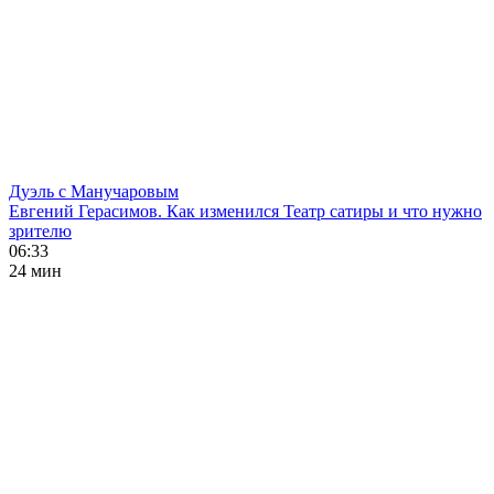
Дуэль с Манучаровым
Евгений Герасимов. Как изменился Театр сатиры и что нужно
зрителю
06:33
24 мин