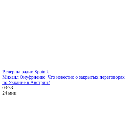
Вечер на радио Sputnik
Михаил Онуфриенко. Что известно о закрытых переговорах
по Украине в Австрии?
03:33
24 мин