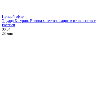
Прямой эфир
Эдуард Басурин. Европа хочет эскалации в отношениях с
Россией
00:04
23 мин