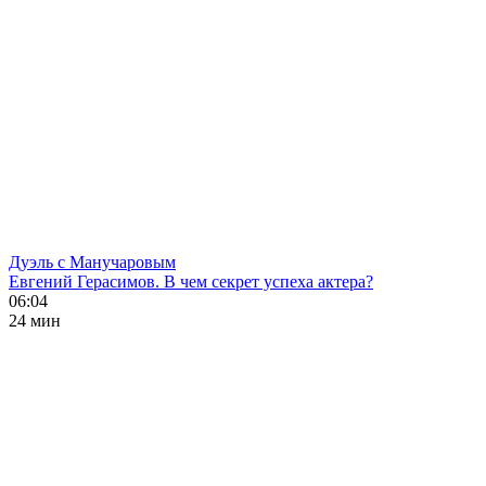
Дуэль с Манучаровым
Евгений Герасимов. В чем секрет успеха актера?
06:04
24 мин