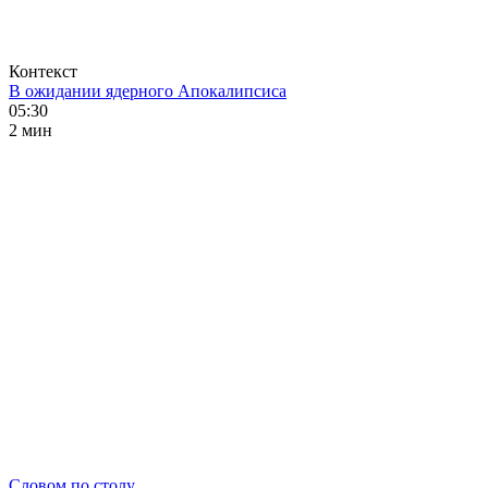
Контекст
В ожидании ядерного Апокалипсиса
05:30
2 мин
Словом по столу