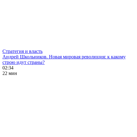
Стратегия и власть
Андрей Школьников. Новая мировая революция: к какому
строю идут страны?
02:34
22 мин