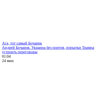
Ага, тот самый Бочарик
Андрей Бочаров. Украина без портов, попытки Трампа
устроить переговоры
01:04
24 мин