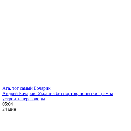
Ага, тот самый Бочарик
Андрей Бочаров. Украина без портов, попытки Трампа
устроить переговоры
05:04
24 мин