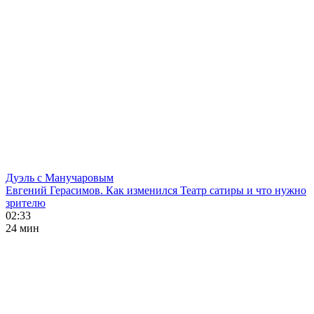
Дуэль с Манучаровым
Евгений Герасимов. Как изменился Театр сатиры и что нужно
зрителю
02:33
24 мин