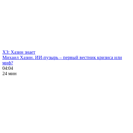
ХЗ: Хазин знает
Михаил Хазин. ИИ-пузырь – первый вестник кризиса или
миф?
04:04
24 мин