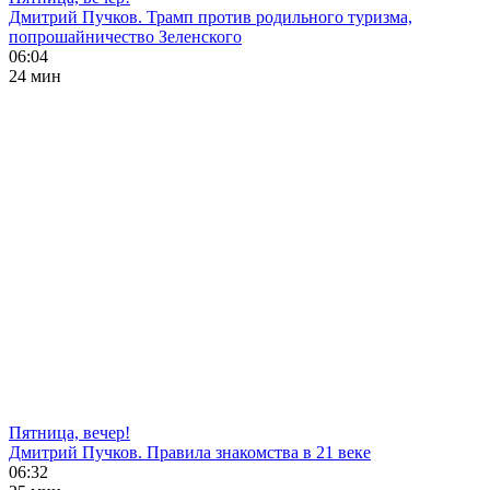
Дмитрий Пучков. Трамп против родильного туризма,
попрошайничество Зеленского
06:04
24 мин
Пятница, вечер!
Дмитрий Пучков. Правила знакомства в 21 веке
06:32