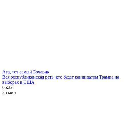
Ага, тот самый Бочарик
Вся республиканская рать: кто будет кандидатом Трампа на
выборах в США
05:32
25 мин