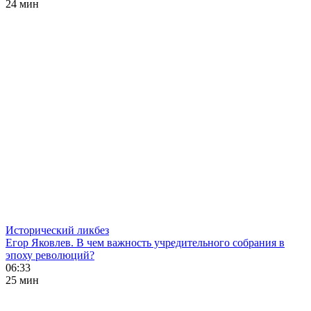
24 мин
Исторический ликбез
Егор Яковлев. В чем важность учредительного собрания в
эпоху революций?
06:33
25 мин