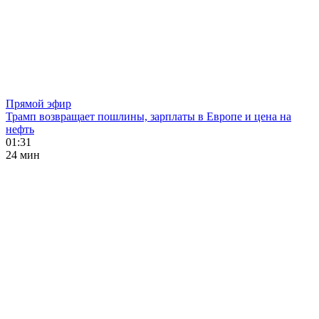
Прямой эфир
Трамп возвращает пошлины, зарплаты в Европе и цена на
нефть
01:31
24 мин