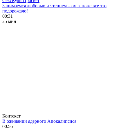
СексКультПросвет
Занимаемся любовью и чтением – ох, как же все это
подорожало!
00:31
25 мин
Контекст
В ожидании ядерного Апокалипсиса
00:56