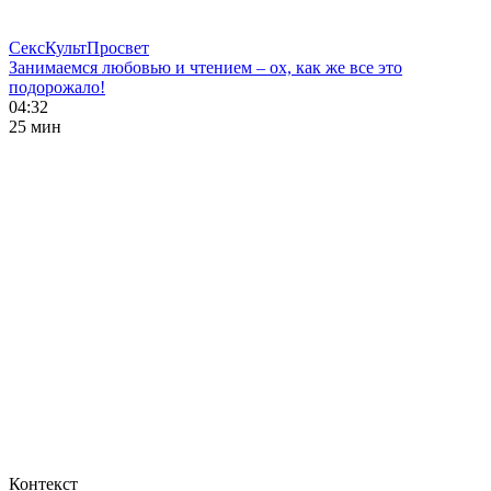
СексКультПросвет
Занимаемся любовью и чтением – ох, как же все это
подорожало!
04:32
25 мин
Контекст