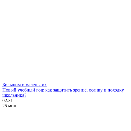
Большим о маленьких
Новый учебный год: как защитить зрение, осанку и походку
школьника?
02:31
25 мин