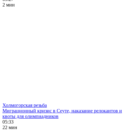
2 мин
Холмогорская резьба
Миграционный кризис в Сеуте, наказание релокантов и
квоты для олимпиадников
05:33
22 мин