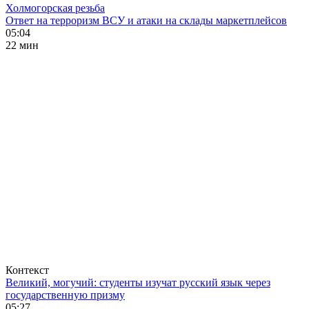
Холмогорская резьба
Ответ на терроризм ВСУ и атаки на склады маркетплейсов
05:04
22 мин
Контекст
Великий, могучий: студенты изучат русский язык через
государственную призму
05:27