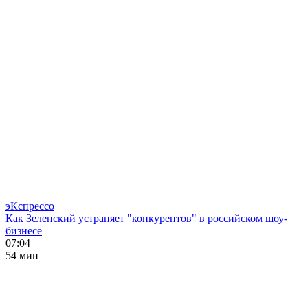
эКспрессо
Как Зеленский устраняет "конкурентов" в российском шоу-
бизнесе
07:04
54 мин