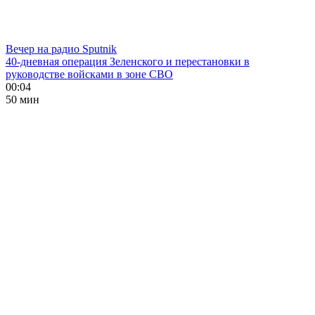
Вечер на радио Sputnik
40-дневная операция Зеленского и перестановки в
руководстве войсками в зоне СВО
00:04
50 мин