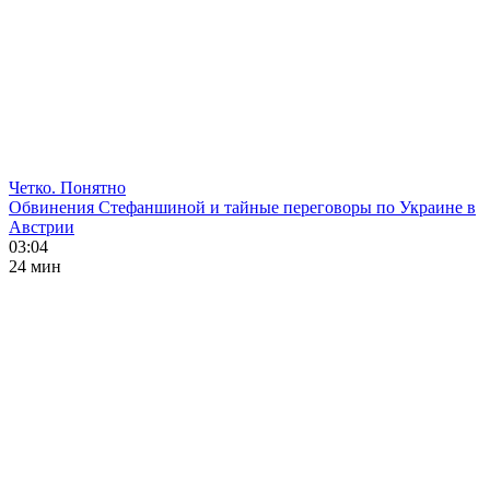
Четко. Понятно
Обвинения Стефаншиной и тайные переговоры по Украине в
Австрии
03:04
24 мин