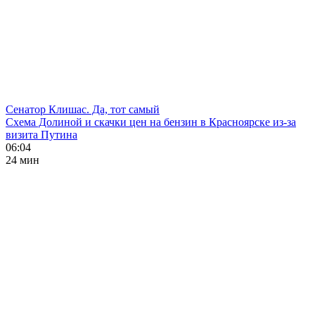
Сенатор Клишас. Да, тот самый
Схема Долиной и скачки цен на бензин в Красноярске из-за
визита Путина
06:04
24 мин