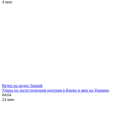
4 мин
Вечер на радио Sputnik
Удары по логистическим центрам в Киеве и мир на Украине
04:04
24 мин