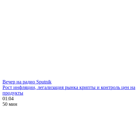
Вечер на радио Sputnik
Рост инфляции, легализация рынка крипты и контроль цен на
продукты
01:04
50 мин