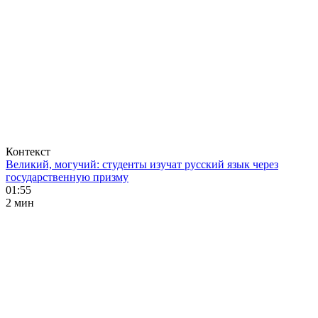
Контекст
Великий, могучий: студенты изучат русский язык через
государственную призму
01:55
2 мин