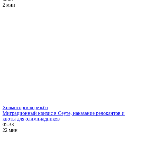
2 мин
Холмогорская резьба
Миграционный кризис в Сеуте, наказание релокантов и
квоты для олимпиадников
05:33
22 мин