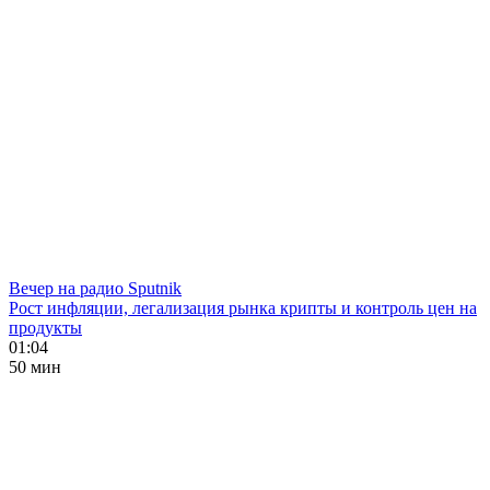
Вечер на радио Sputnik
Рост инфляции, легализация рынка крипты и контроль цен на
продукты
01:04
50 мин