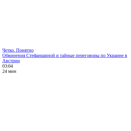
Четко. Понятно
Обвинения Стефаншиной и тайные переговоры по Украине в
Австрии
03:04
24 мин