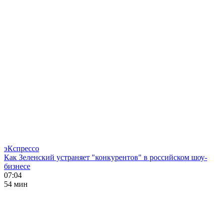
эКспрессо
Как Зеленский устраняет "конкурентов" в российском шоу-
бизнесе
07:04
54 мин