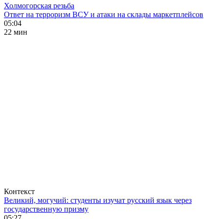
Холмогорская резьба
Ответ на терроризм ВСУ и атаки на склады маркетплейсов
05:04
22 мин
Контекст
Великий, могучий: студенты изучат русский язык через
государственную призму
05:27