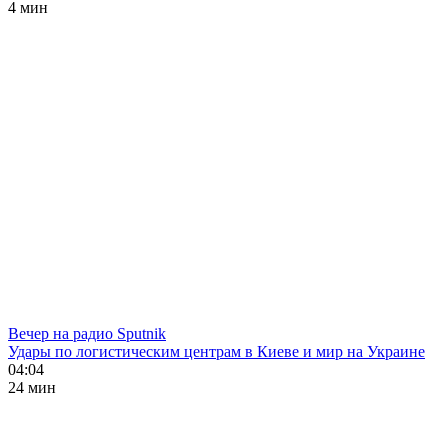
4 мин
Вечер на радио Sputnik
Удары по логистическим центрам в Киеве и мир на Украине
04:04
24 мин