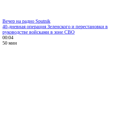
Вечер на радио Sputnik
40-дневная операция Зеленского и перестановки в
руководстве войсками в зоне СВО
00:04
50 мин