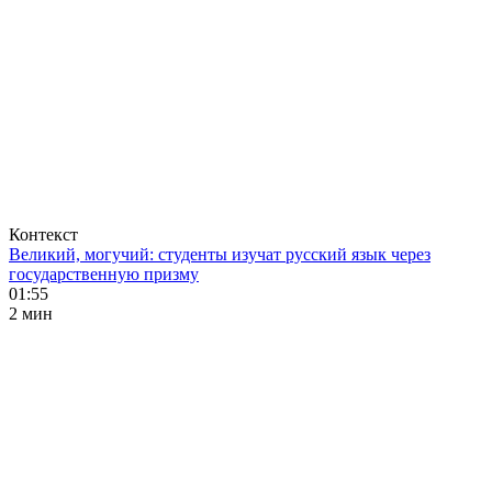
Контекст
Великий, могучий: студенты изучат русский язык через
государственную призму
01:55
2 мин