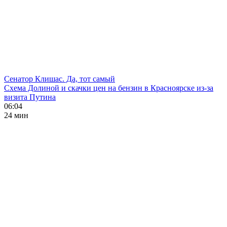
Сенатор Клишас. Да, тот самый
Схема Долиной и скачки цен на бензин в Красноярске из-за
визита Путина
06:04
24 мин