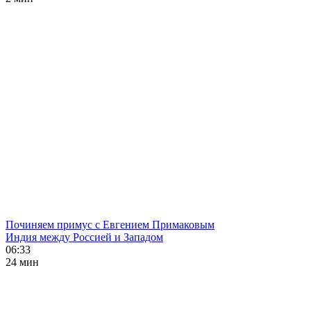
Починяем примус с Евгением Примаковым
Индия между Россией и Западом
06:33
24 мин