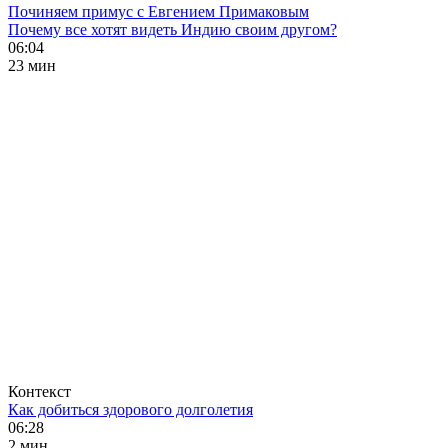
Починяем примус с Евгением Примаковым
Почему все хотят видеть Индию своим другом?
06:04
23 мин
Контекст
Как добиться здорового долголетия
06:28
2 мин