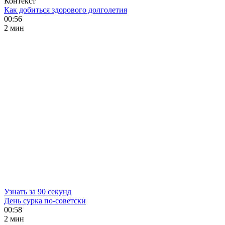
Контекст
Как добиться здорового долголетия
00:56
2 мин
Узнать за 90 секунд
День сурка по-советски
00:58
2 мин