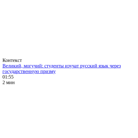
Контекст
Великий, могучий: студенты изучат русский язык через
государственную призму
01:55
2 мин