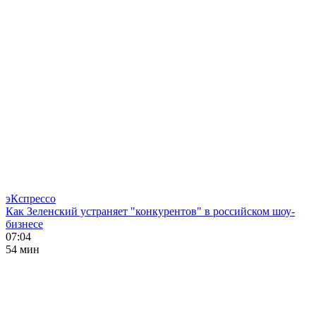
эКспрессо
Как Зеленский устраняет "конкурентов" в российском шоу-
бизнесе
07:04
54 мин