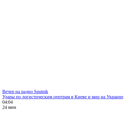
Вечер на радио Sputnik
Удары по логистическим центрам в Киеве и мир на Украине
04:04
24 мин