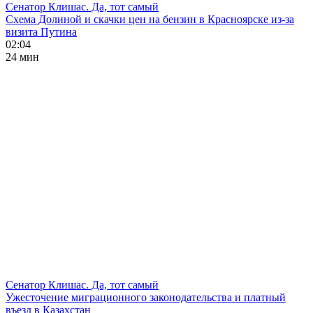
Сенатор Клишас. Да, тот самый
Схема Долиной и скачки цен на бензин в Красноярске из-за
визита Путина
02:04
24 мин
Сенатор Клишас. Да, тот самый
Ужесточение миграционного законодательства и платный
въезд в Казахстан