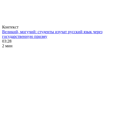
Контекст
Великий, могучий: студенты изучат русский язык через
государственную призму
03:28
2 мин