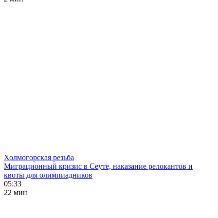
Холмогорская резьба
Миграционный кризис в Сеуте, наказание релокантов и
квоты для олимпиадников
05:33
22 мин