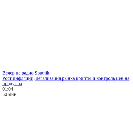
Вечер на радио Sputnik
Рост инфляции, легализация рынка крипты и контроль цен на
продукты
01:04
50 мин