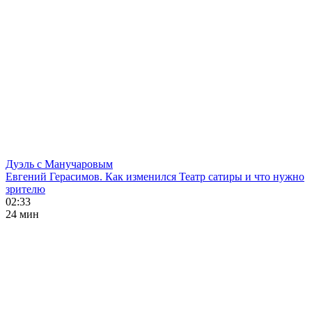
Дуэль с Манучаровым
Евгений Герасимов. Как изменился Театр сатиры и что нужно
зрителю
02:33
24 мин