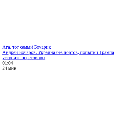
Ага, тот самый Бочарик
Андрей Бочаров. Украина без портов, попытки Трампа
устроить переговоры
01:04
24 мин