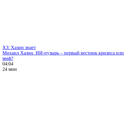
ХЗ: Хазин знает
Михаил Хазин. ИИ-пузырь – первый вестник кризиса или
миф?
04:04
24 мин