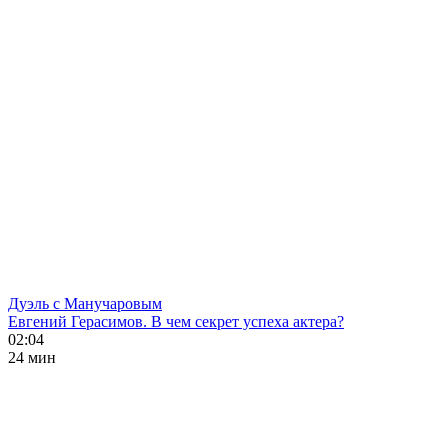
Дуэль с Манучаровым
Евгений Герасимов. В чем секрет успеха актера?
02:04
24 мин