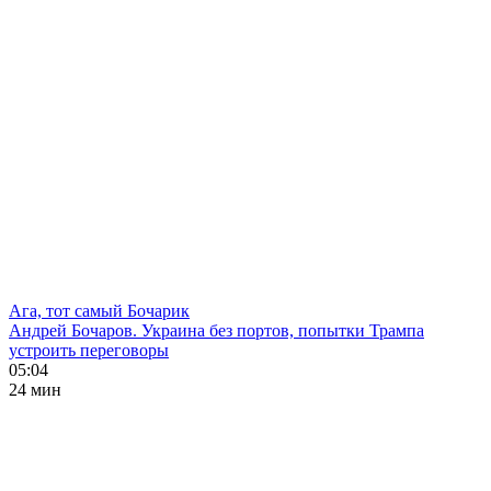
Ага, тот самый Бочарик
Андрей Бочаров. Украина без портов, попытки Трампа
устроить переговоры
05:04
24 мин