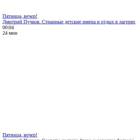
Пятница, вечер!
Дмитрий Пучков. Странные детские имена и отдых в лагерях
00:04
24 мин
Пятница, вечер!