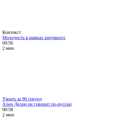
Контекст
Молодость в рамках разумного
00:56
2 мин
Узнать за 90 секунд
Ален Делон не говорит по-русски
00:58
2 мин