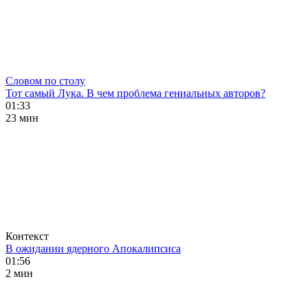
Словом по столу
Тот самый Лука. В чем проблема гениальных авторов?
01:33
23 мин
Контекст
В ожидании ядерного Апокалипсиса
01:56
2 мин