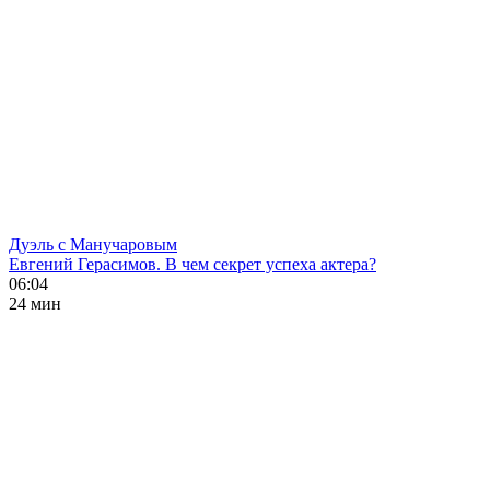
Дуэль с Манучаровым
Евгений Герасимов. В чем секрет успеха актера?
06:04
24 мин