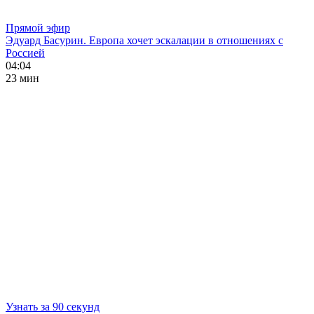
Прямой эфир
Эдуард Басурин. Европа хочет эскалации в отношениях с
Россией
04:04
23 мин
Узнать за 90 секунд