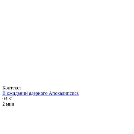
Контекст
В ожидании ядерного Апокалипсиса
03:31
2 мин