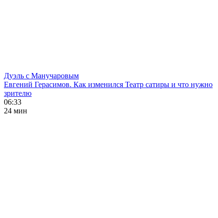
Дуэль с Манучаровым
Евгений Герасимов. Как изменился Театр сатиры и что нужно
зрителю
06:33
24 мин