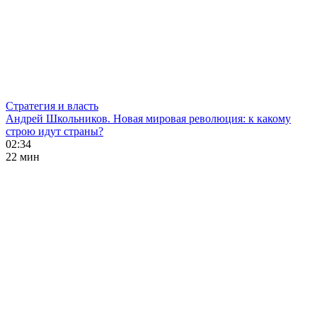
Стратегия и власть
Андрей Школьников. Новая мировая революция: к какому
строю идут страны?
02:34
22 мин