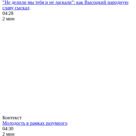
"Не делили мы тебя и не ласкали": как Высоцкий народную
славу сыскал
04:28
2 мин
Контекст
Молодость в рамках разумного
04:30
2 мин