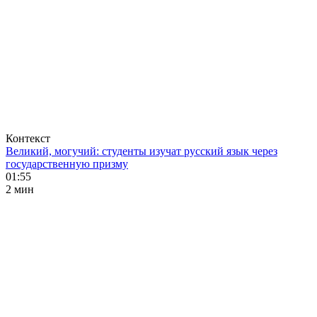
Контекст
Великий, могучий: студенты изучат русский язык через
государственную призму
01:55
2 мин