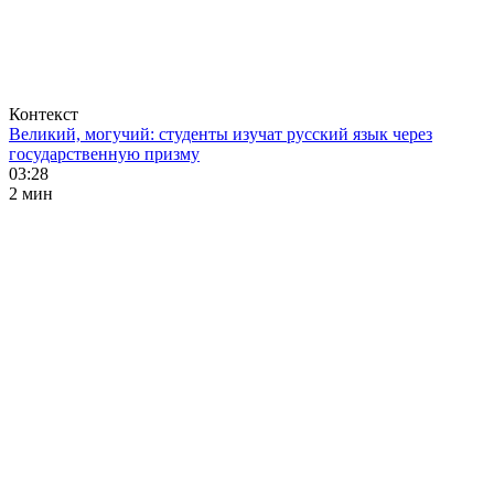
Контекст
Великий, могучий: студенты изучат русский язык через
государственную призму
03:28
2 мин