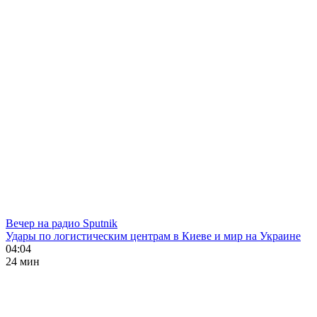
Вечер на радио Sputnik
Удары по логистическим центрам в Киеве и мир на Украине
04:04
24 мин