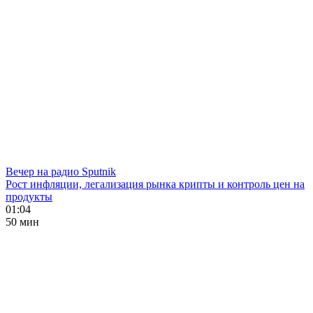
Вечер на радио Sputnik
Рост инфляции, легализация рынка крипты и контроль цен на
продукты
01:04
50 мин