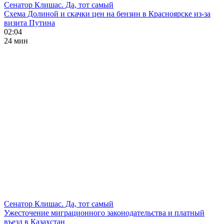
Сенатор Клишас. Да, тот самый
Схема Долиной и скачки цен на бензин в Красноярске из-за
визита Путина
02:04
24 мин
Сенатор Клишас. Да, тот самый
Ужесточение миграционного законодательства и платный
въезд в Казахстан