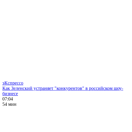
эКспрессо
Как Зеленский устраняет "конкурентов" в российском шоу-
бизнесе
07:04
54 мин