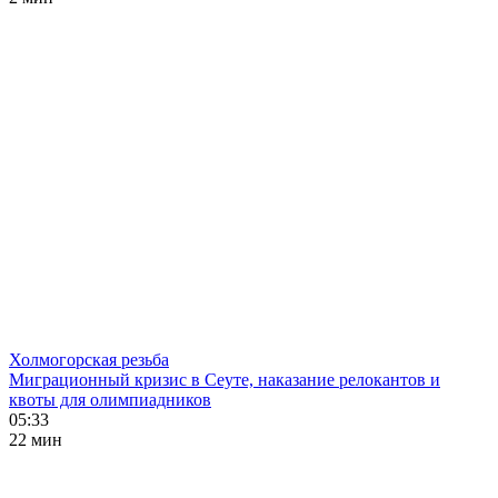
Холмогорская резьба
Миграционный кризис в Сеуте, наказание релокантов и
квоты для олимпиадников
05:33
22 мин