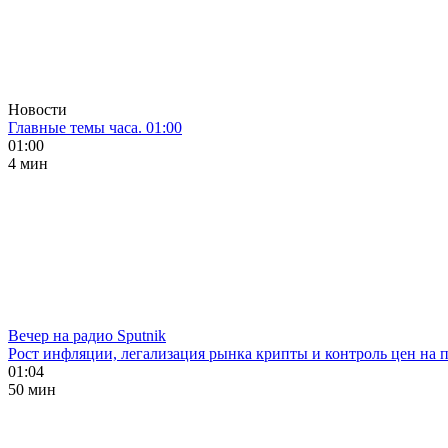
Новости
Главные темы часа. 01:00
01:00
4 мин
Вечер на радио Sputnik
Рост инфляции, легализация рынка крипты и контроль цен на 
01:04
50 мин