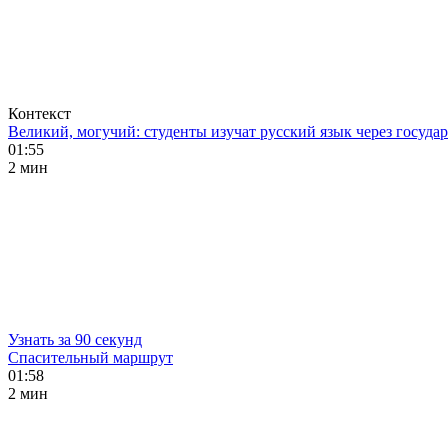
Контекст
Великий, могучий: студенты изучат русский язык через госуд
01:55
2 мин
Узнать за 90 секунд
Спасительный маршрут
01:58
2 мин