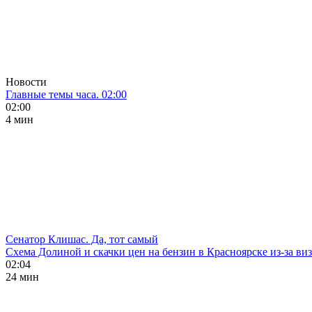
Новости
Главные темы часа. 02:00
02:00
4 мин
Сенатор Клишас. Да, тот самый
Схема Долиной и скачки цен на бензин в Красноярске из-за ви
02:04
24 мин