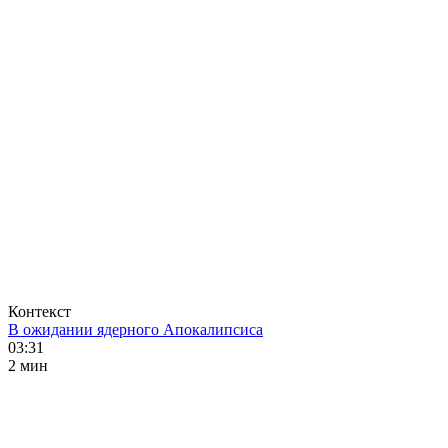
Контекст
В ожидании ядерного Апокалипсиса
03:31
2 мин