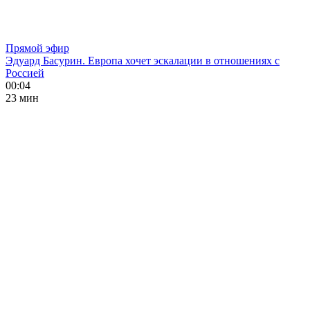
Прямой эфир
Эдуард Басурин. Европа хочет эскалации в отношениях с
Россией
00:04
23 мин