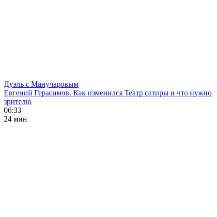
Дуэль с Манучаровым
Евгений Герасимов. Как изменился Театр сатиры и что нужно
зрителю
06:33
24 мин