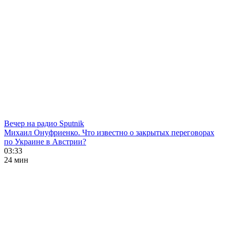
Вечер на радио Sputnik
Михаил Онуфриенко. Что известно о закрытых переговорах
по Украине в Австрии?
03:33
24 мин