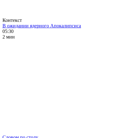
Контекст
В ожидании ядерного Апокалипсиса
05:30
2 мин
Словом по столу