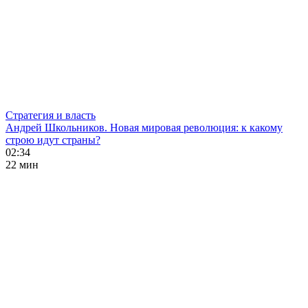
Стратегия и власть
Андрей Школьников. Новая мировая революция: к какому
строю идут страны?
02:34
22 мин