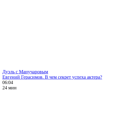
Дуэль с Манучаровым
Евгений Герасимов. В чем секрет успеха актера?
06:04
24 мин