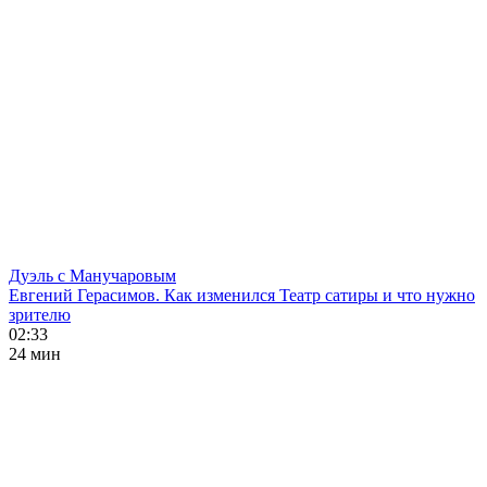
Дуэль с Манучаровым
Евгений Герасимов. Как изменился Театр сатиры и что нужно
зрителю
02:33
24 мин