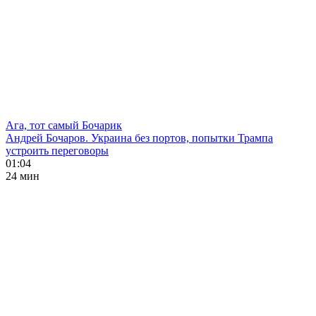
Ага, тот самый Бочарик
Андрей Бочаров. Украина без портов, попытки Трампа
устроить переговоры
01:04
24 мин