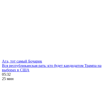
Ага, тот самый Бочарик
Вся республиканская рать: кто будет кандидатом Трампа на
выборах в США
05:32
25 мин