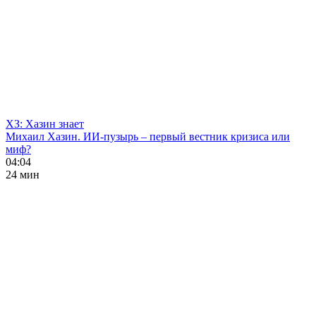
ХЗ: Хазин знает
Михаил Хазин. ИИ-пузырь – первый вестник кризиса или
миф?
04:04
24 мин