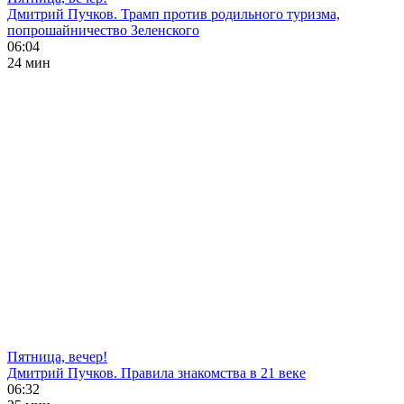
Дмитрий Пучков. Трамп против родильного туризма,
попрошайничество Зеленского
06:04
24 мин
Пятница, вечер!
Дмитрий Пучков. Правила знакомства в 21 веке
06:32