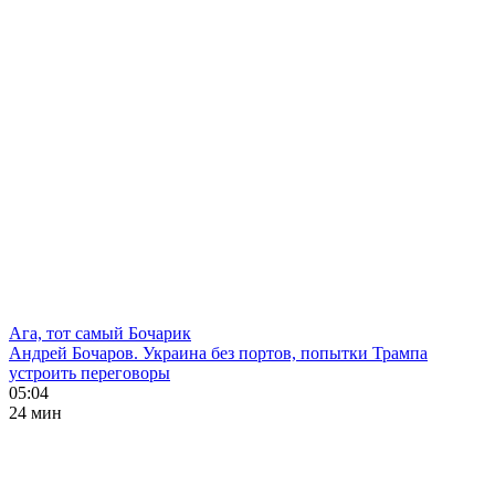
Ага, тот самый Бочарик
Андрей Бочаров. Украина без портов, попытки Трампа
устроить переговоры
05:04
24 мин