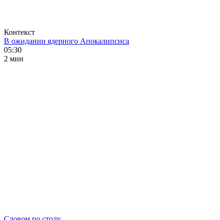
Контекст
В ожидании ядерного Апокалипсиса
05:30
2 мин
Словом по столу