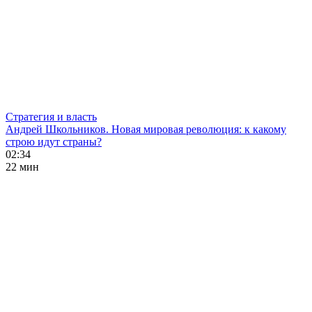
Стратегия и власть
Андрей Школьников. Новая мировая революция: к какому
строю идут страны?
02:34
22 мин