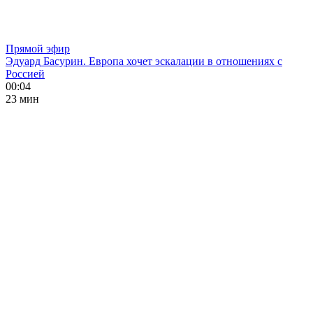
Прямой эфир
Эдуард Басурин. Европа хочет эскалации в отношениях с
Россией
00:04
23 мин