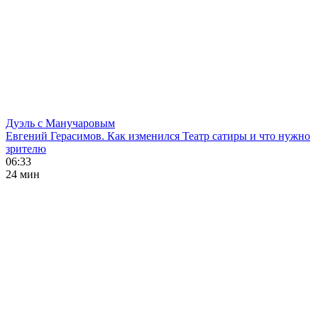
Дуэль с Манучаровым
Евгений Герасимов. Как изменился Театр сатиры и что нужно
зрителю
06:33
24 мин