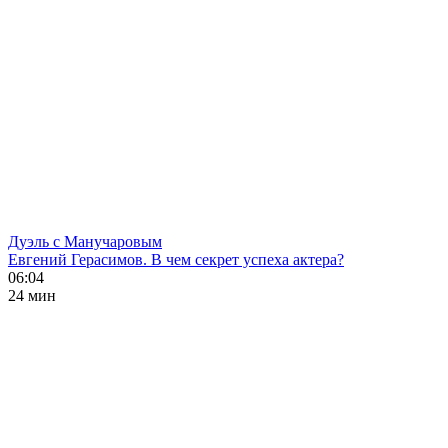
Дуэль с Манучаровым
Евгений Герасимов. В чем секрет успеха актера?
06:04
24 мин