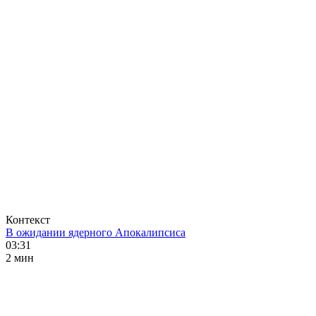
Контекст
В ожидании ядерного Апокалипсиса
03:31
2 мин