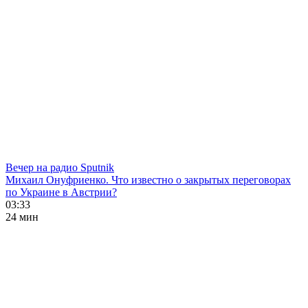
Вечер на радио Sputnik
Михаил Онуфриенко. Что известно о закрытых переговорах
по Украине в Австрии?
03:33
24 мин