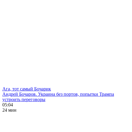
Ага, тот самый Бочарик
Андрей Бочаров. Украина без портов, попытки Трампа
устроить переговоры
05:04
24 мин