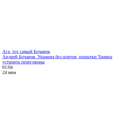
Ага, тот самый Бочарик
Андрей Бочаров. Украина без портов, попытки Трампа
устроить переговоры
01:04
24 мин