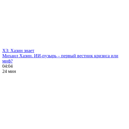
ХЗ: Хазин знает
Михаил Хазин. ИИ-пузырь – первый вестник кризиса или
миф?
04:04
24 мин