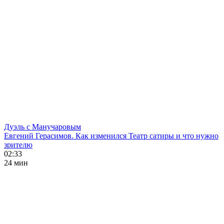
Дуэль с Манучаровым
Евгений Герасимов. Как изменился Театр сатиры и что нужно
зрителю
02:33
24 мин