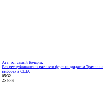
Ага, тот самый Бочарик
Вся республиканская рать: кто будет кандидатом Трампа на
выборах в США
05:32
25 мин