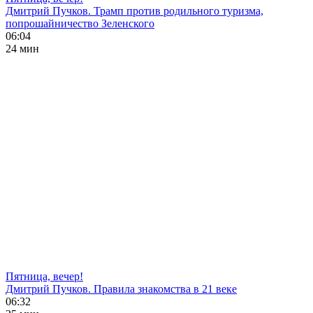
Дмитрий Пучков. Трамп против родильного туризма,
попрошайничество Зеленского
06:04
24 мин
Пятница, вечер!
Дмитрий Пучков. Правила знакомства в 21 веке
06:32