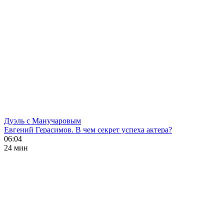
Дуэль с Манучаровым
Евгений Герасимов. В чем секрет успеха актера?
06:04
24 мин