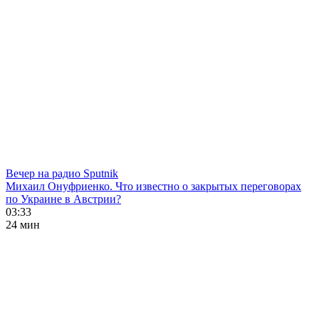
Вечер на радио Sputnik
Михаил Онуфриенко. Что известно о закрытых переговорах
по Украине в Австрии?
03:33
24 мин