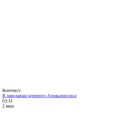
Контекст
В ожидании ядерного Апокалипсиса
03:31
2 мин