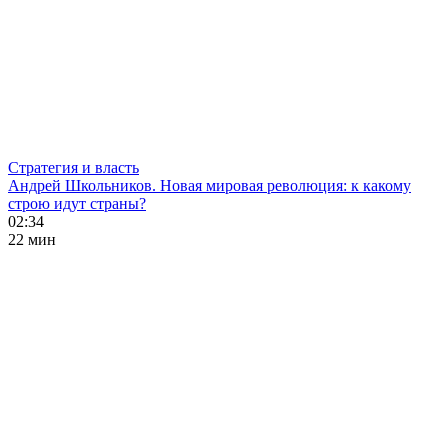
Стратегия и власть
Андрей Школьников. Новая мировая революция: к какому
строю идут страны?
02:34
22 мин