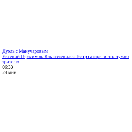
Дуэль с Манучаровым
Евгений Герасимов. Как изменился Театр сатиры и что нужно
зрителю
06:33
24 мин