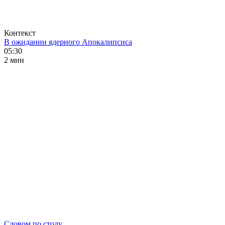
Контекст
В ожидании ядерного Апокалипсиса
05:30
2 мин
Словом по столу