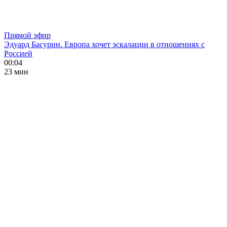
Прямой эфир
Эдуард Басурин. Европа хочет эскалации в отношениях с
Россией
00:04
23 мин