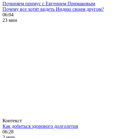
Починяем примус с Евгением Примаковым
Почему все хотят видеть Индию своим другом?
06:04
23 мин
Контекст
Как добиться здорового долголетия
06:28
2 мин