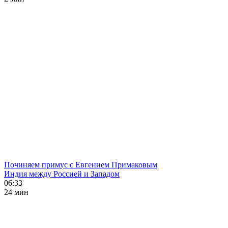
Починяем примус с Евгением Примаковым
Индия между Россией и Западом
06:33
24 мин