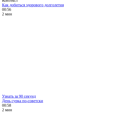
Контекст
Как добиться здорового долголетия
00:56
2 мин
Узнать за 90 секунд
День сурка по-советски
00:58
2 мин