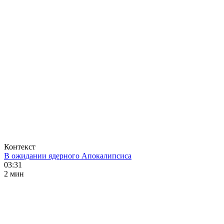
Контекст
В ожидании ядерного Апокалипсиса
03:31
2 мин