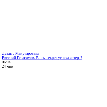
Дуэль с Манучаровым
Евгений Герасимов. В чем секрет успеха актера?
06:04
24 мин