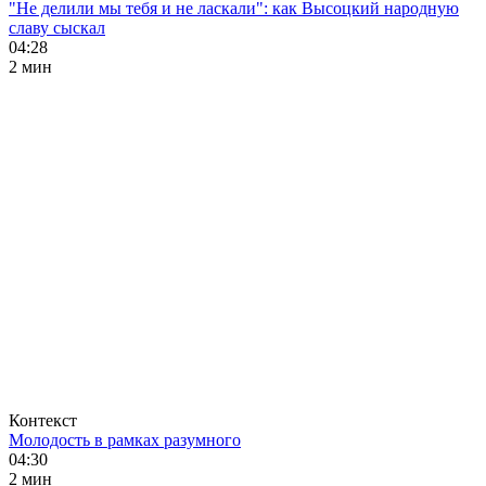
"Не делили мы тебя и не ласкали": как Высоцкий народную
славу сыскал
04:28
2 мин
Контекст
Молодость в рамках разумного
04:30
2 мин