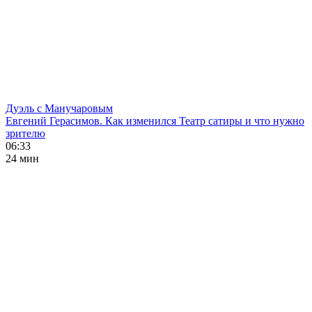
Дуэль с Манучаровым
Евгений Герасимов. Как изменился Театр сатиры и что нужно
зрителю
06:33
24 мин