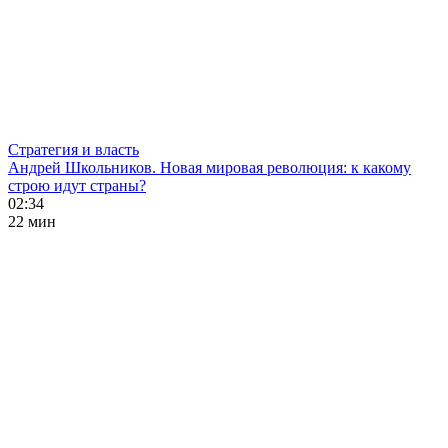
Стратегия и власть
Андрей Школьников. Новая мировая революция: к какому
строю идут страны?
02:34
22 мин