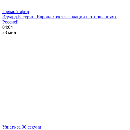
Прямой эфир
Эдуард Басурин. Европа хочет эскалации в отношениях с
Россией
04:04
23 мин
Узнать за 90 секунд