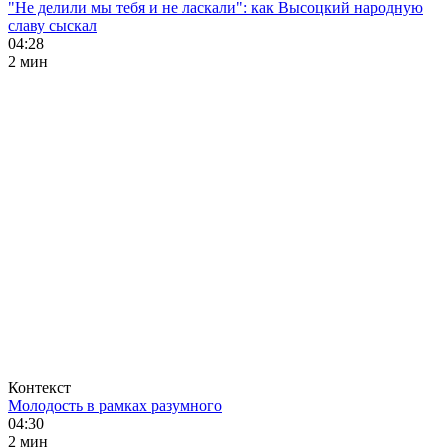
"Не делили мы тебя и не ласкали": как Высоцкий народную
славу сыскал
04:28
2 мин
Контекст
Молодость в рамках разумного
04:30
2 мин