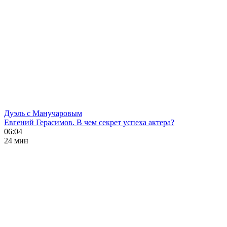
Дуэль с Манучаровым
Евгений Герасимов. В чем секрет успеха актера?
06:04
24 мин