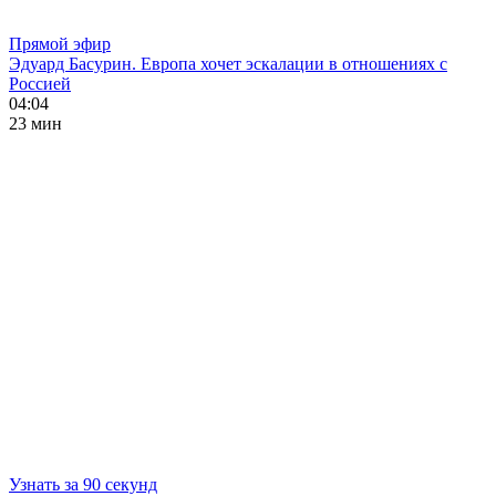
Прямой эфир
Эдуард Басурин. Европа хочет эскалации в отношениях с
Россией
04:04
23 мин
Узнать за 90 секунд