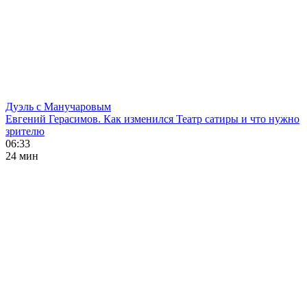
Дуэль с Манучаровым
Евгений Герасимов. Как изменился Театр сатиры и что нужно
зрителю
06:33
24 мин