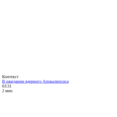
Контекст
В ожидании ядерного Апокалипсиса
03:31
2 мин