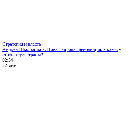
Стратегия и власть
Андрей Школьников. Новая мировая революция: к какому
строю идут страны?
02:34
22 мин