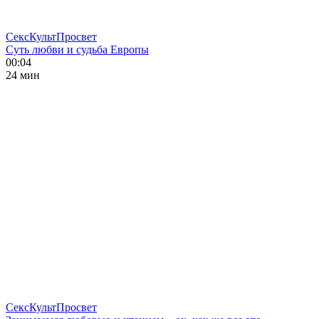
СексКультПросвет
Суть любви и судьба Европы
00:04
24 мин
СексКультПросвет