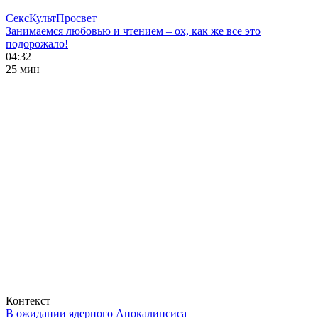
СексКультПросвет
Занимаемся любовью и чтением – ох, как же все это
подорожало!
04:32
25 мин
Контекст
В ожидании ядерного Апокалипсиса