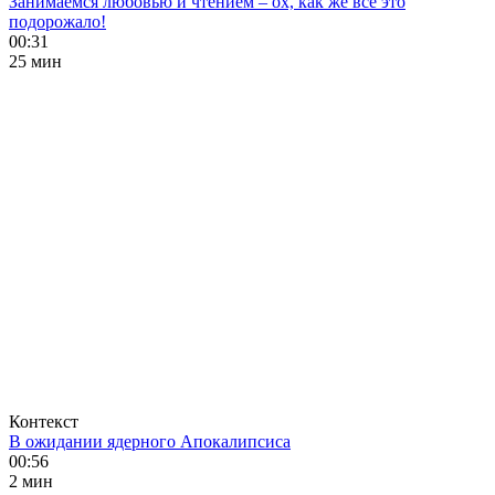
Занимаемся любовью и чтением – ох, как же все это
подорожало!
00:31
25 мин
Контекст
В ожидании ядерного Апокалипсиса
00:56
2 мин