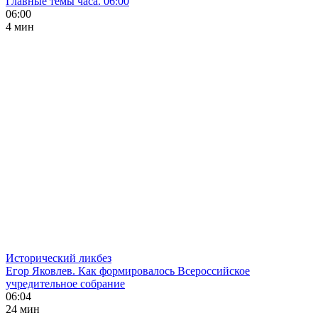
Главные темы часа. 06:00
06:00
4 мин
Исторический ликбез
Егор Яковлев. Как формировалось Всероссийское
учредительное собрание
06:04
24 мин