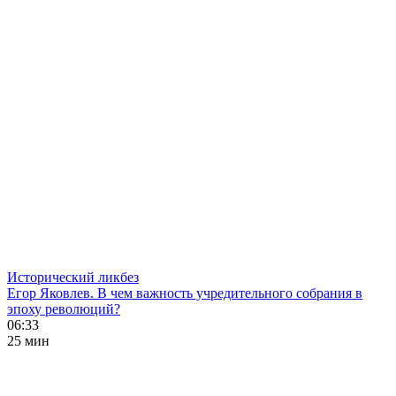
Исторический ликбез
Егор Яковлев. В чем важность учредительного собрания в
эпоху революций?
06:33
25 мин