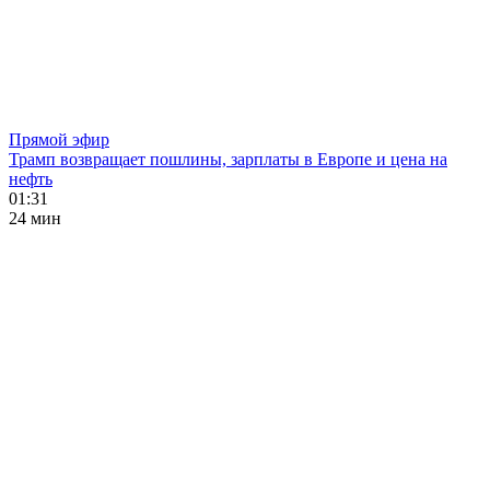
Прямой эфир
Трамп возвращает пошлины, зарплаты в Европе и цена на
нефть
01:31
24 мин