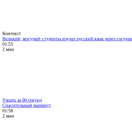
Контекст
Великий, могучий: студенты изучат русский язык через госуд
01:55
2 мин
Узнать за 90 секунд
Спасительный маршрут
01:58
2 мин