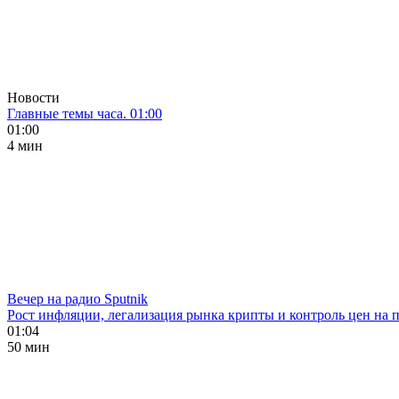
Новости
Главные темы часа. 01:00
01:00
4 мин
Вечер на радио Sputnik
Рост инфляции, легализация рынка крипты и контроль цен на 
01:04
50 мин