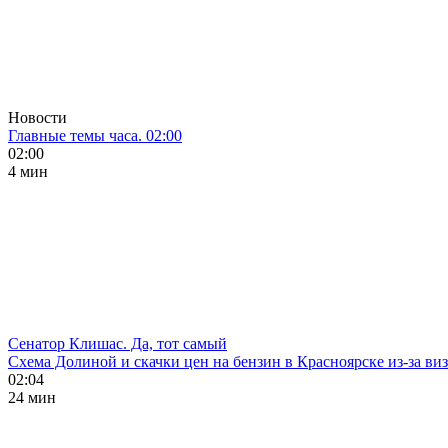
Новости
Главные темы часа. 02:00
02:00
4 мин
Сенатор Клишас. Да, тот самый
Схема Долиной и скачки цен на бензин в Красноярске из-за ви
02:04
24 мин