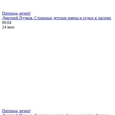
Пятница, вечер!
Дмитрий Пучков. Странные детские имена и отдых в лагерях
00:04
24 мин
Пятница, вечер!