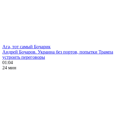
Ага, тот самый Бочарик
Андрей Бочаров. Украина без портов, попытки Трампа
устроить переговоры
01:04
24 мин