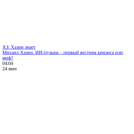
ХЗ: Хазин знает
Михаил Хазин. ИИ-пузырь – первый вестник кризиса или
миф?
04:04
24 мин