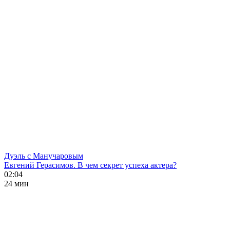
Дуэль с Манучаровым
Евгений Герасимов. В чем секрет успеха актера?
02:04
24 мин