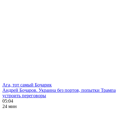
Ага, тот самый Бочарик
Андрей Бочаров. Украина без портов, попытки Трампа
устроить переговоры
05:04
24 мин