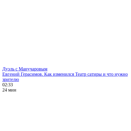
Дуэль с Манучаровым
Евгений Герасимов. Как изменился Театр сатиры и что нужно
зрителю
02:33
24 мин