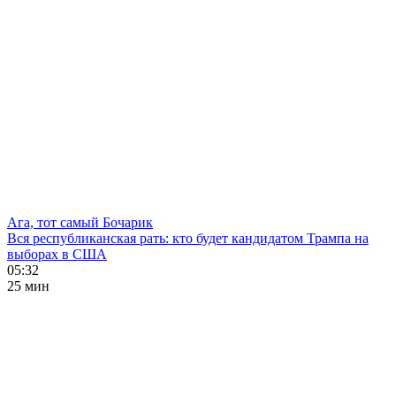
Ага, тот самый Бочарик
Вся республиканская рать: кто будет кандидатом Трампа на
выборах в США
05:32
25 мин