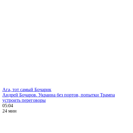
Ага, тот самый Бочарик
Андрей Бочаров. Украина без портов, попытки Трампа
устроить переговоры
05:04
24 мин