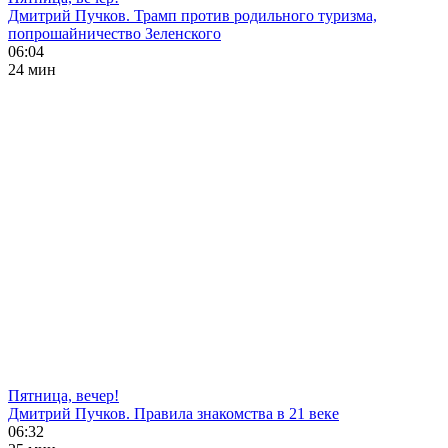
Дмитрий Пучков. Трамп против родильного туризма,
попрошайничество Зеленского
06:04
24 мин
Пятница, вечер!
Дмитрий Пучков. Правила знакомства в 21 веке
06:32