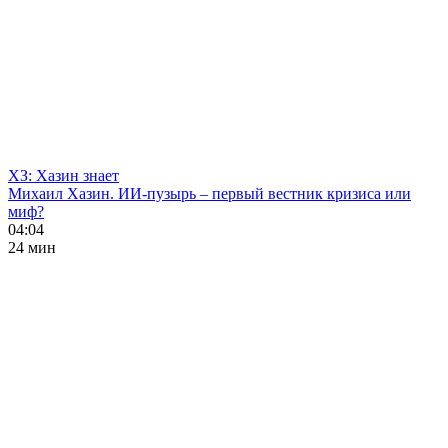
ХЗ: Хазин знает
Михаил Хазин. ИИ-пузырь – первый вестник кризиса или
миф?
04:04
24 мин