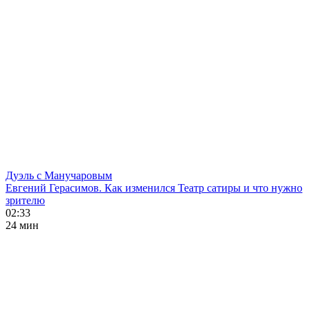
Дуэль с Манучаровым
Евгений Герасимов. Как изменился Театр сатиры и что нужно
зрителю
02:33
24 мин