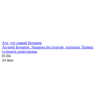
Ага, тот самый Бочарик
Андрей Бочаров. Украина без портов, попытки Трампа
устроить переговоры
01:04
24 мин