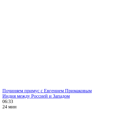
Починяем примус с Евгением Примаковым
Индия между Россией и Западом
06:33
24 мин