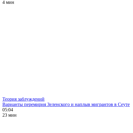
4 мин
Теория заблуждений
Варианты перемирия Зеленского и наплыв мигрантов в Сеуте
05:04
23 мин