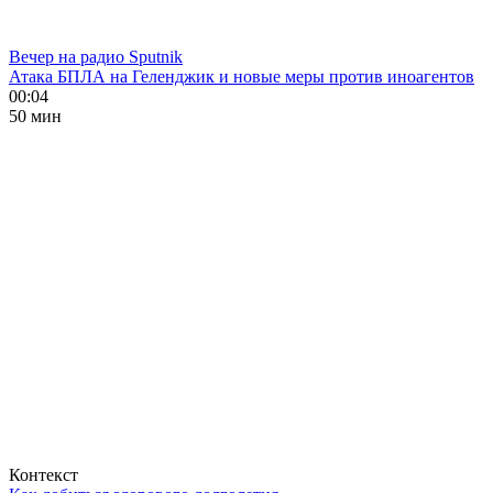
Вечер на радио Sputnik
Атака БПЛА на Геленджик и новые меры против иноагентов
00:04
50 мин
Контекст