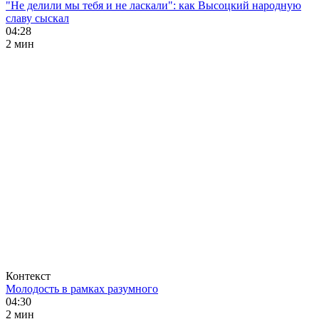
"Не делили мы тебя и не ласкали": как Высоцкий народную
славу сыскал
04:28
2 мин
Контекст
Молодость в рамках разумного
04:30
2 мин