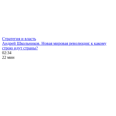
Стратегия и власть
Андрей Школьников. Новая мировая революция: к какому
строю идут страны?
02:34
22 мин