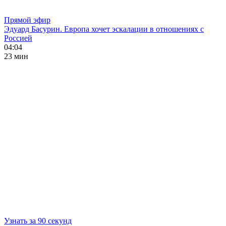
Прямой эфир
Эдуард Басурин. Европа хочет эскалации в отношениях с
Россией
04:04
23 мин
Узнать за 90 секунд