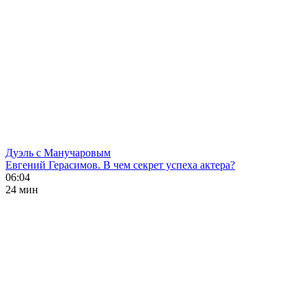
Дуэль с Манучаровым
Евгений Герасимов. В чем секрет успеха актера?
06:04
24 мин