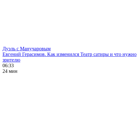
Дуэль с Манучаровым
Евгений Герасимов. Как изменился Театр сатиры и что нужно
зрителю
06:33
24 мин