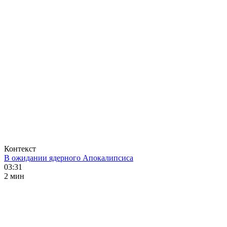
Контекст
В ожидании ядерного Апокалипсиса
03:31
2 мин