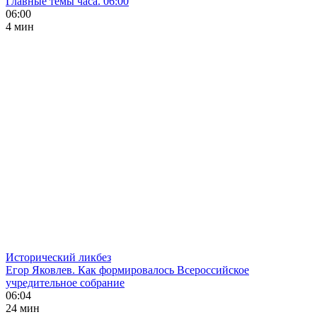
Главные темы часа. 06:00
06:00
4 мин
Исторический ликбез
Егор Яковлев. Как формировалось Всероссийское
учредительное собрание
06:04
24 мин