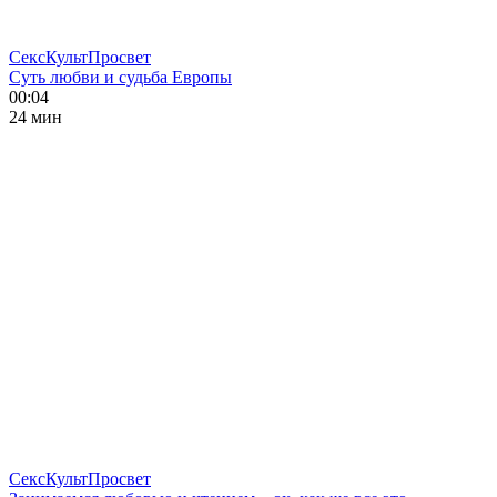
СексКультПросвет
Суть любви и судьба Европы
00:04
24 мин
СексКультПросвет