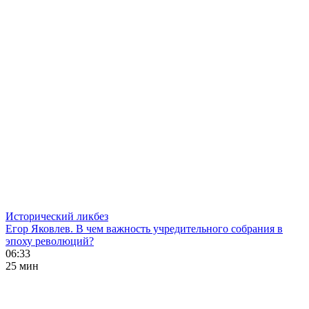
Исторический ликбез
Егор Яковлев. В чем важность учредительного собрания в
эпоху революций?
06:33
25 мин