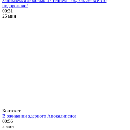
Занимаемся любовью и чтением – ох, как же все это
подорожало!
00:31
25 мин
Контекст
В ожидании ядерного Апокалипсиса
00:56
2 мин