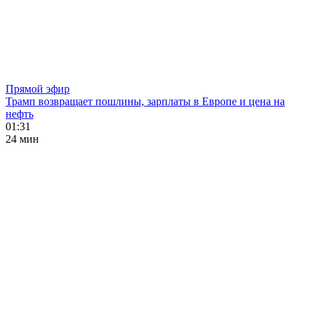
Прямой эфир
Трамп возвращает пошлины, зарплаты в Европе и цена на
нефть
01:31
24 мин