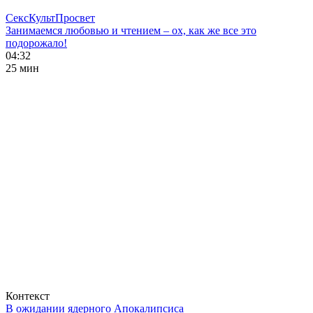
СексКультПросвет
Занимаемся любовью и чтением – ох, как же все это
подорожало!
04:32
25 мин
Контекст
В ожидании ядерного Апокалипсиса