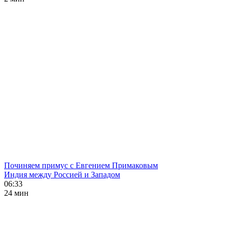
Починяем примус с Евгением Примаковым
Индия между Россией и Западом
06:33
24 мин