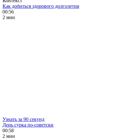
Контекст
Как добиться здорового долголетия
00:56
2 мин
Узнать за 90 секунд
День сурка по-советски
00:58
2 мин