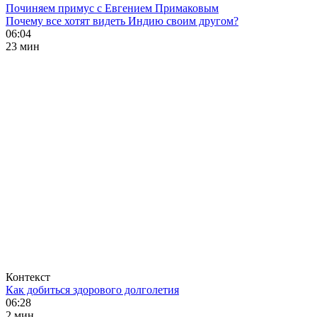
Починяем примус с Евгением Примаковым
Почему все хотят видеть Индию своим другом?
06:04
23 мин
Контекст
Как добиться здорового долголетия
06:28
2 мин