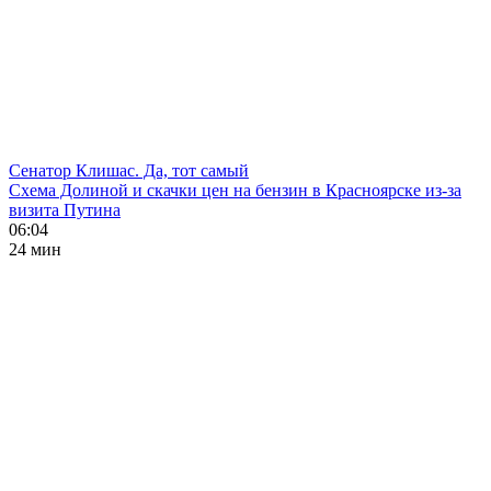
Сенатор Клишас. Да, тот самый
Схема Долиной и скачки цен на бензин в Красноярске из-за
визита Путина
06:04
24 мин