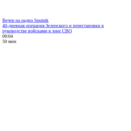
Вечер на радио Sputnik
40-дневная операция Зеленского и перестановки в
руководстве войсками в зоне СВО
00:04
50 мин