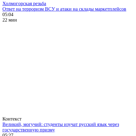
Холмогорская резьба
Ответ на терроризм ВСУ и атаки на склады маркетплейсов
05:04
22 мин
Контекст
Великий, могучий: студенты изучат русский язык через
государственную призму
05:27