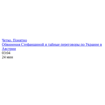
Четко. Понятно
Обвинения Стефаншиной и тайные переговоры по Украине в
Австрии
03:04
24 мин