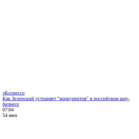
эКспрессо
Как Зеленский устраняет "конкурентов" в российском шоу-
бизнесе
07:04
54 мин