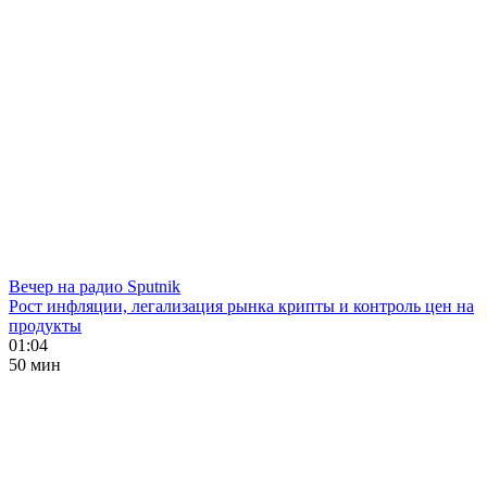
Вечер на радио Sputnik
Рост инфляции, легализация рынка крипты и контроль цен на
продукты
01:04
50 мин