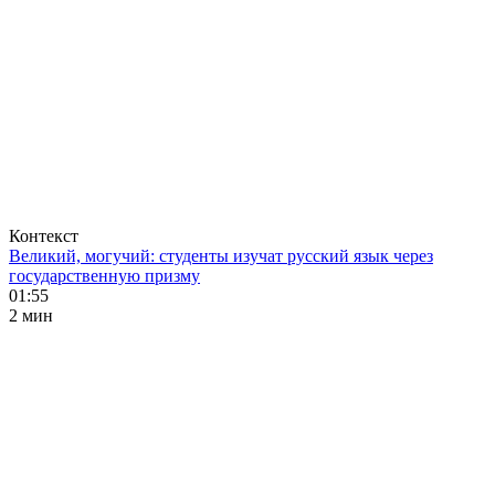
Контекст
Великий, могучий: студенты изучат русский язык через
государственную призму
01:55
2 мин