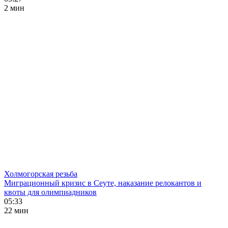
2 мин
Холмогорская резьба
Миграционный кризис в Сеуте, наказание релокантов и
квоты для олимпиадников
05:33
22 мин