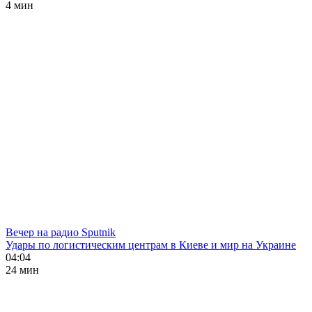
4 мин
Вечер на радио Sputnik
Удары по логистическим центрам в Киеве и мир на Украине
04:04
24 мин