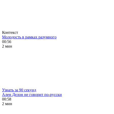
Контекст
Молодость в рамках разумного
00:56
2 мин
Узнать за 90 секунд
Ален Делон не говорит по-русски
00:58
2 мин