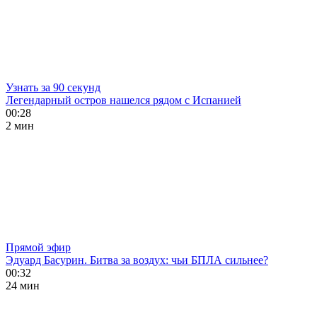
Узнать за 90 секунд
Легендарный остров нашелся рядом с Испанией
00:28
2 мин
Прямой эфир
Эдуард Басурин. Битва за воздух: чьи БПЛА сильнее?
00:32
24 мин