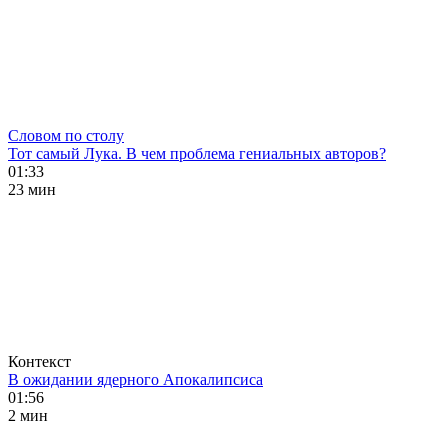
Словом по столу
Тот самый Лука. В чем проблема гениальных авторов?
01:33
23 мин
Контекст
В ожидании ядерного Апокалипсиса
01:56
2 мин