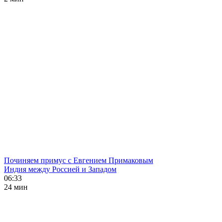
Починяем примус с Евгением Примаковым
Индия между Россией и Западом
06:33
24 мин