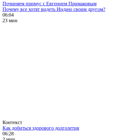
Починяем примус с Евгением Примаковым
Почему все хотят видеть Индию своим другом?
06:04
23 мин
Контекст
Как добиться здорового долголетия
06:28
2 мин