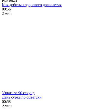
Контекст
Как добиться здорового долголетия
00:56
2 мин
Узнать за 90 секунд
День сурка по-советски
00:58
2 мин