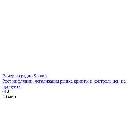
Вечер на радио Sputnik
Рост инфляции, легализация рынка крипты и контроль цен на
продукты
01:04
50 мин