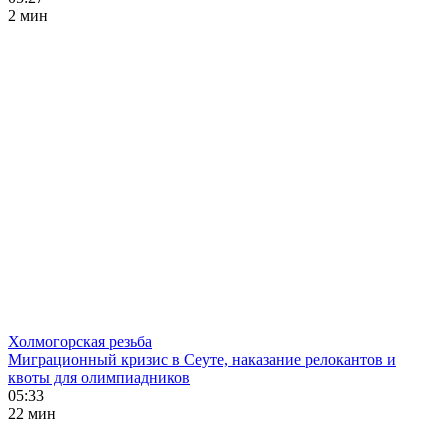
2 мин
Холмогорская резьба
Миграционный кризис в Сеуте, наказание релокантов и
квоты для олимпиадников
05:33
22 мин