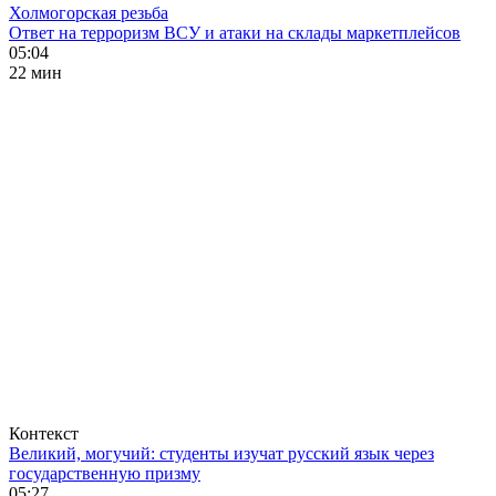
Холмогорская резьба
Ответ на терроризм ВСУ и атаки на склады маркетплейсов
05:04
22 мин
Контекст
Великий, могучий: студенты изучат русский язык через
государственную призму
05:27