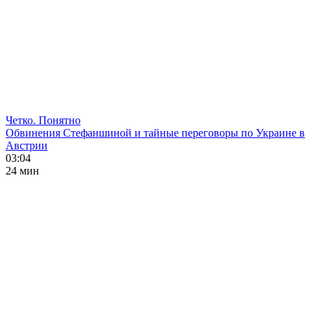
Четко. Понятно
Обвинения Стефаншиной и тайные переговоры по Украине в
Австрии
03:04
24 мин