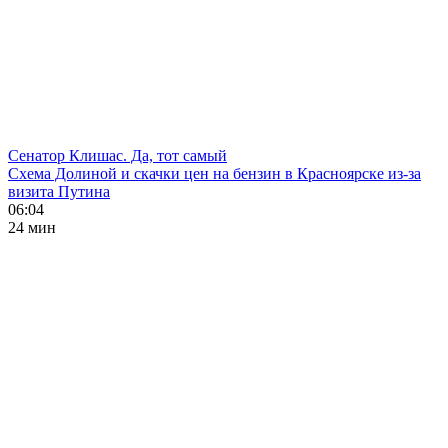
Сенатор Клишас. Да, тот самый
Схема Долиной и скачки цен на бензин в Красноярске из-за
визита Путина
06:04
24 мин