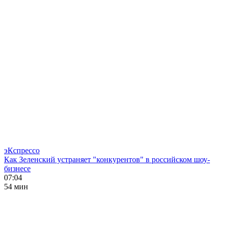
эКспрессо
Как Зеленский устраняет "конкурентов" в российском шоу-
бизнесе
07:04
54 мин