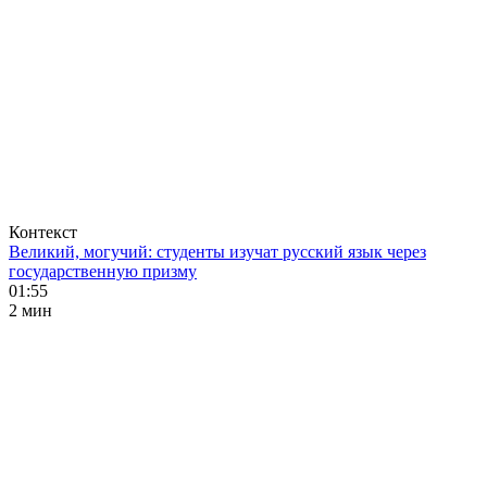
Контекст
Великий, могучий: студенты изучат русский язык через
государственную призму
01:55
2 мин