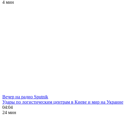
4 мин
Вечер на радио Sputnik
Удары по логистическим центрам в Киеве и мир на Украине
04:04
24 мин