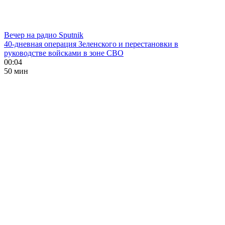
Вечер на радио Sputnik
40-дневная операция Зеленского и перестановки в
руководстве войсками в зоне СВО
00:04
50 мин