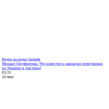
Вечер на радио Sputnik
Михаил Онуфриенко. Что известно о закрытых переговорах
по Украине в Австрии?
03:33
24 мин