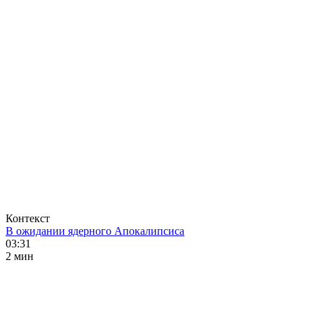
Контекст
В ожидании ядерного Апокалипсиса
03:31
2 мин