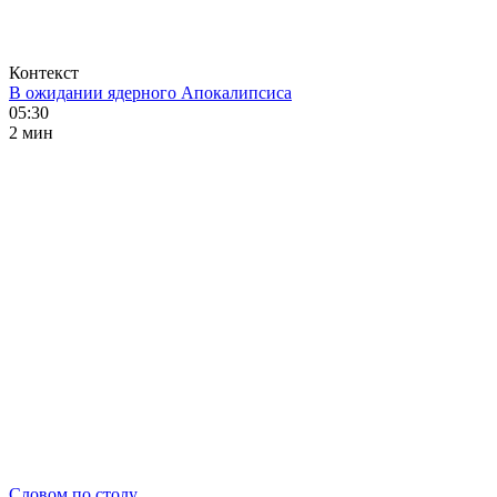
Контекст
В ожидании ядерного Апокалипсиса
05:30
2 мин
Словом по столу