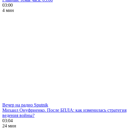
03:00
4 мин
Вечер на радио Sputnik
Михаил Онуфриенко. После БПЛА: как изменилась стратегия
ведения войны?
03:04
24 мин