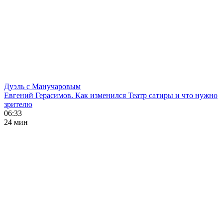
Дуэль с Манучаровым
Евгений Герасимов. Как изменился Театр сатиры и что нужно
зрителю
06:33
24 мин