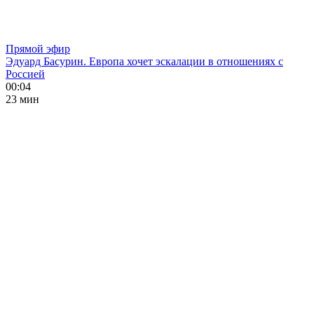
Прямой эфир
Эдуард Басурин. Европа хочет эскалации в отношениях с
Россией
00:04
23 мин