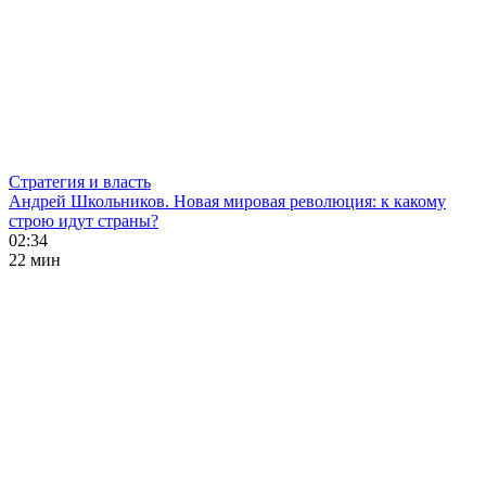
Стратегия и власть
Андрей Школьников. Новая мировая революция: к какому
строю идут страны?
02:34
22 мин