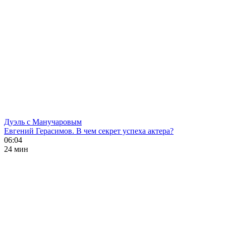
Дуэль с Манучаровым
Евгений Герасимов. В чем секрет успеха актера?
06:04
24 мин