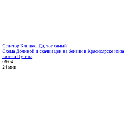
Сенатор Клишас. Да, тот самый
Схема Долиной и скачки цен на бензин в Красноярске из-за
визита Путина
06:04
24 мин