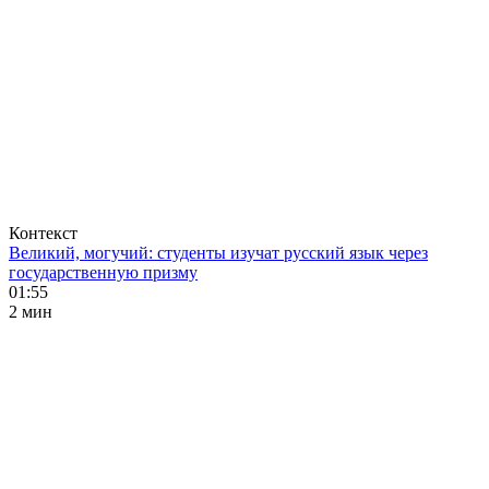
Контекст
Великий, могучий: студенты изучат русский язык через
государственную призму
01:55
2 мин