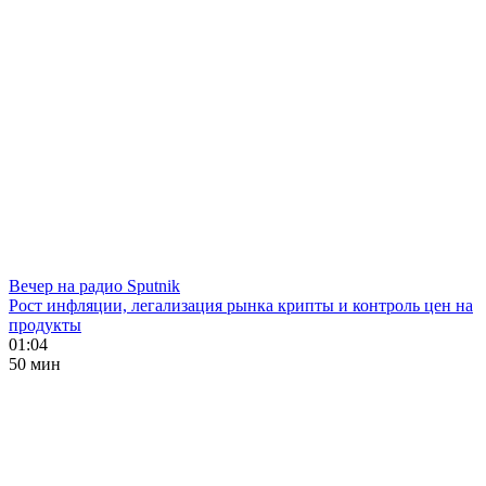
Вечер на радио Sputnik
Рост инфляции, легализация рынка крипты и контроль цен на
продукты
01:04
50 мин