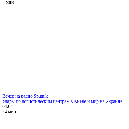
4 мин
Вечер на радио Sputnik
Удары по логистическим центрам в Киеве и мир на Украине
04:04
24 мин