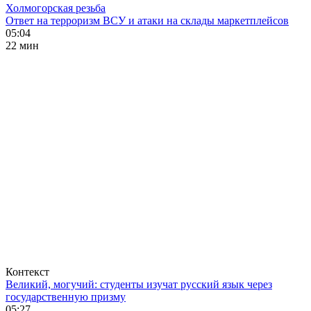
Холмогорская резьба
Ответ на терроризм ВСУ и атаки на склады маркетплейсов
05:04
22 мин
Контекст
Великий, могучий: студенты изучат русский язык через
государственную призму
05:27