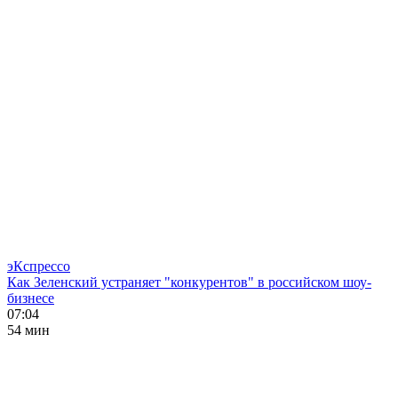
эКспрессо
Как Зеленский устраняет "конкурентов" в российском шоу-
бизнесе
07:04
54 мин