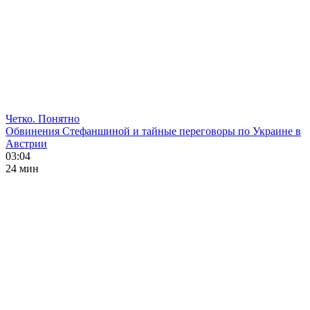
Четко. Понятно
Обвинения Стефаншиной и тайные переговоры по Украине в
Австрии
03:04
24 мин