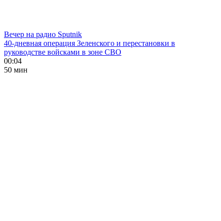
Вечер на радио Sputnik
40-дневная операция Зеленского и перестановки в
руководстве войсками в зоне СВО
00:04
50 мин