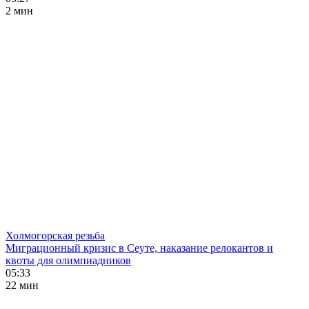
2 мин
Холмогорская резьба
Миграционный кризис в Сеуте, наказание релокантов и
квоты для олимпиадников
05:33
22 мин