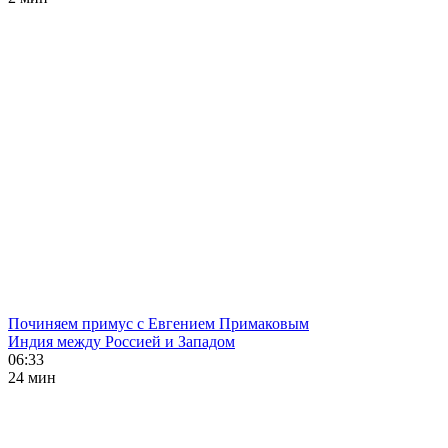
Починяем примус с Евгением Примаковым
Индия между Россией и Западом
06:33
24 мин