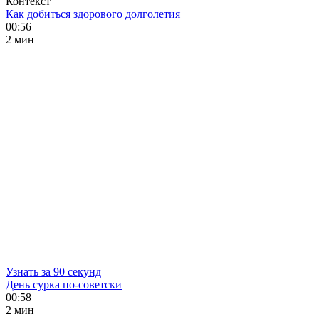
Контекст
Как добиться здорового долголетия
00:56
2 мин
Узнать за 90 секунд
День сурка по-советски
00:58
2 мин