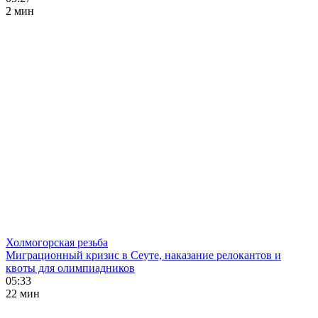
2 мин
Холмогорская резьба
Миграционный кризис в Сеуте, наказание релокантов и
квоты для олимпиадников
05:33
22 мин