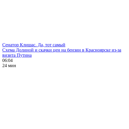
Сенатор Клишас. Да, тот самый
Схема Долиной и скачки цен на бензин в Красноярске из-за
визита Путина
06:04
24 мин