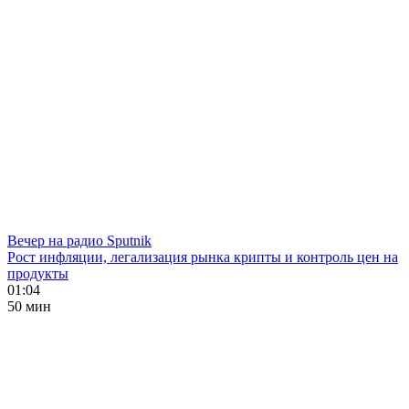
Вечер на радио Sputnik
Рост инфляции, легализация рынка крипты и контроль цен на
продукты
01:04
50 мин