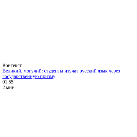
Контекст
Великий, могучий: студенты изучат русский язык через
государственную призму
01:55
2 мин