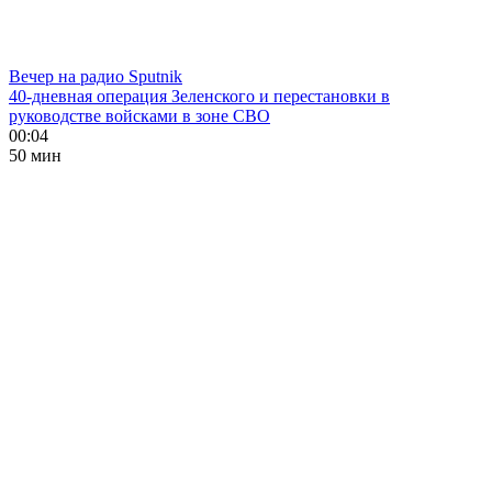
Вечер на радио Sputnik
40-дневная операция Зеленского и перестановки в
руководстве войсками в зоне СВО
00:04
50 мин