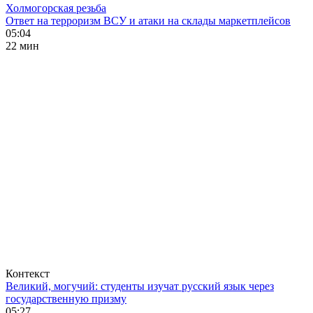
Холмогорская резьба
Ответ на терроризм ВСУ и атаки на склады маркетплейсов
05:04
22 мин
Контекст
Великий, могучий: студенты изучат русский язык через
государственную призму
05:27