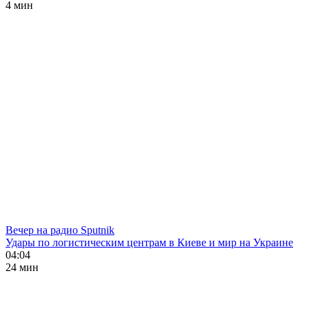
4 мин
Вечер на радио Sputnik
Удары по логистическим центрам в Киеве и мир на Украине
04:04
24 мин