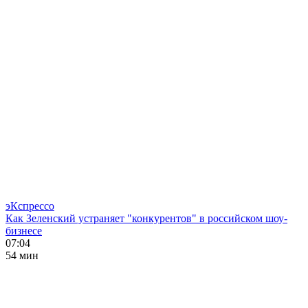
эКспрессо
Как Зеленский устраняет "конкурентов" в российском шоу-
бизнесе
07:04
54 мин