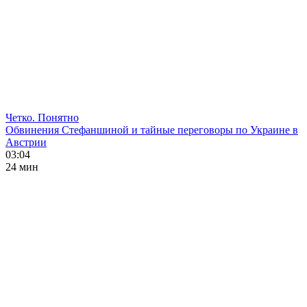
Четко. Понятно
Обвинения Стефаншиной и тайные переговоры по Украине в
Австрии
03:04
24 мин