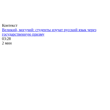
Контекст
Великий, могучий: студенты изучат русский язык через
государственную призму
03:28
2 мин