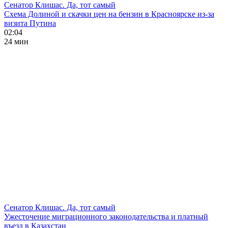
Сенатор Клишас. Да, тот самый
Схема Долиной и скачки цен на бензин в Красноярске из-за
визита Путина
02:04
24 мин
Сенатор Клишас. Да, тот самый
Ужесточение миграционного законодательства и платный
въезд в Казахстан