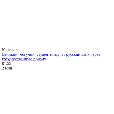
Контекст
Великий, могучий: студенты изучат русский язык через
государственную призму
01:55
2 мин