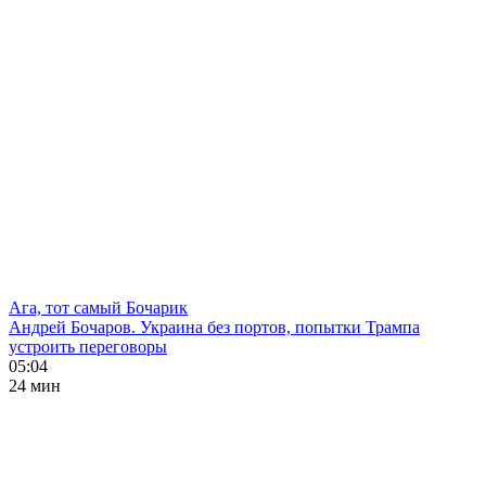
Ага, тот самый Бочарик
Андрей Бочаров. Украина без портов, попытки Трампа
устроить переговоры
05:04
24 мин