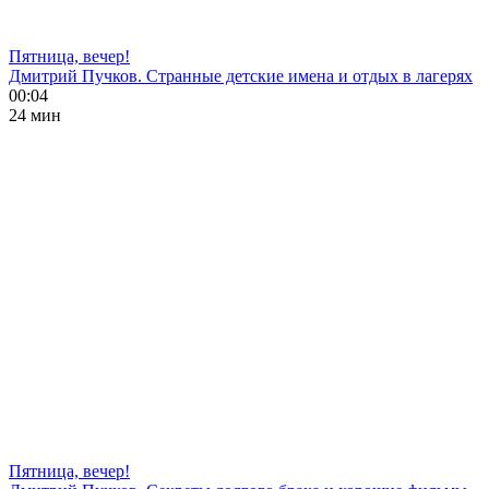
Пятница, вечер!
Дмитрий Пучков. Странные детские имена и отдых в лагерях
00:04
24 мин
Пятница, вечер!