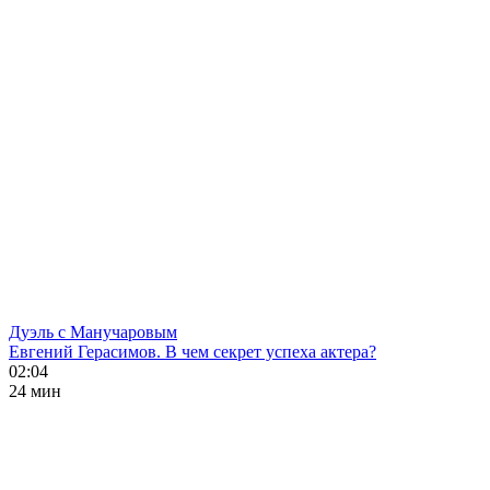
Дуэль с Манучаровым
Евгений Герасимов. В чем секрет успеха актера?
02:04
24 мин