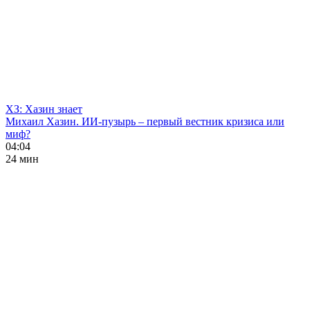
ХЗ: Хазин знает
Михаил Хазин. ИИ-пузырь – первый вестник кризиса или
миф?
04:04
24 мин