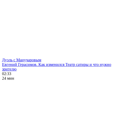
Дуэль с Манучаровым
Евгений Герасимов. Как изменился Театр сатиры и что нужно
зрителю
02:33
24 мин