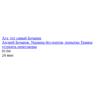
Ага, тот самый Бочарик
Андрей Бочаров. Украина без портов, попытки Трампа
устроить переговоры
01:04
24 мин