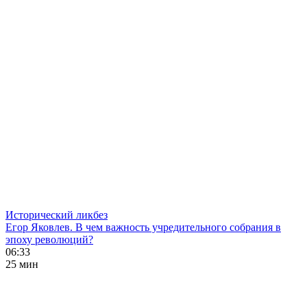
Исторический ликбез
Егор Яковлев. В чем важность учредительного собрания в
эпоху революций?
06:33
25 мин