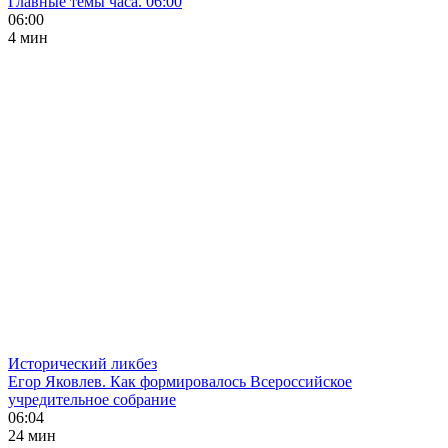
Главные темы часа. 06:00
06:00
4 мин
Исторический ликбез
Егор Яковлев. Как формировалось Всероссийское
учредительное собрание
06:04
24 мин