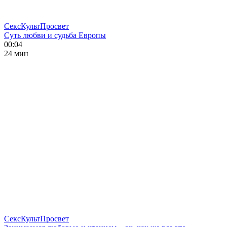
СексКультПросвет
Суть любви и судьба Европы
00:04
24 мин
СексКультПросвет