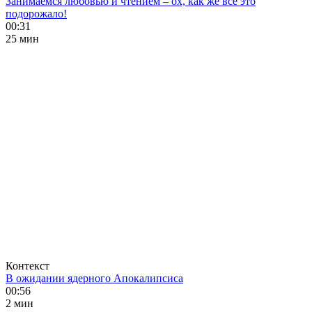
Занимаемся любовью и чтением – ох, как же все это
подорожало!
00:31
25 мин
Контекст
В ожидании ядерного Апокалипсиса
00:56
2 мин