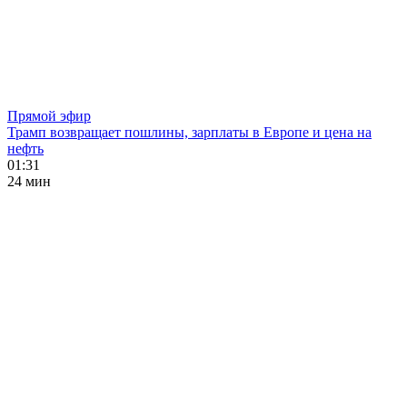
Прямой эфир
Трамп возвращает пошлины, зарплаты в Европе и цена на
нефть
01:31
24 мин