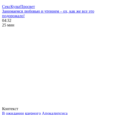
СексКультПросвет
Занимаемся любовью и чтением – ох, как же все это
подорожало!
04:32
25 мин
Контекст
В ожидании ядерного Апокалипсиса